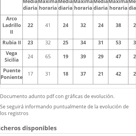
Media
Máxima
Media
Máxima
Media
Máxima
Me
diaria
horaria
diaria
horaria
diaria
horaria
dia
Arco
Ladrillo
22
41
24
32
24
38
2
II
Rubia II
23
32
25
34
31
53
3
Vega
24
65
19
39
29
47
2
Sicilia
Puente
17
31
18
37
21
42
2
Poniente
Documento adunto pdf con gráficas de evolución.
Se seguirá informando puntualmente de la evolución de
los registros
icheros disponibles