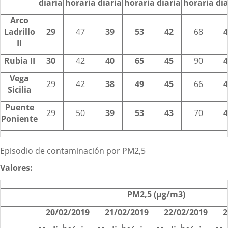
diaria
horaria
diaria
horaria
diaria
horaria
dia
Arco
Ladrillo
29
47
39
53
42
68
4
II
Rubia II
30
42
40
65
45
90
4
Vega
29
42
38
49
45
66
4
Sicilia
Puente
29
50
39
53
43
70
4
Poniente
Episodio de contaminación por PM2,5
Valores:
PM2,5 (µg/m3)
20/02/2019
21/02/2019
22/02/2019
2