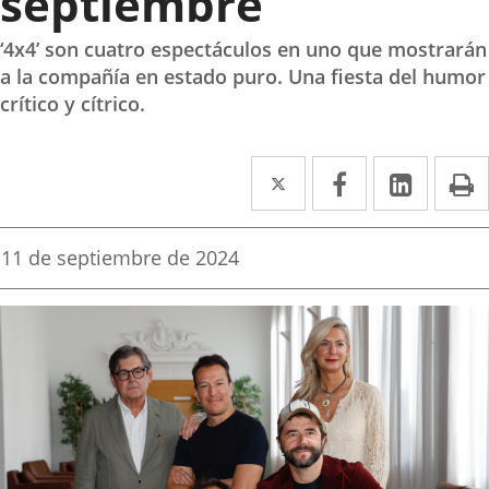
septiembre
‘4x4’ son cuatro espectáculos en uno que mostrarán
a la compañía en estado puro. Una fiesta del humor
crítico y cítrico.
Twitter
Enlace
Facebook
Enlace
Linke
Enlace
I
a
a
a
una
una
una
Fecha
11 de septiembre de 2024
de
aplicación
aplicación
aplica
la
noticia
externa.
externa.
extern