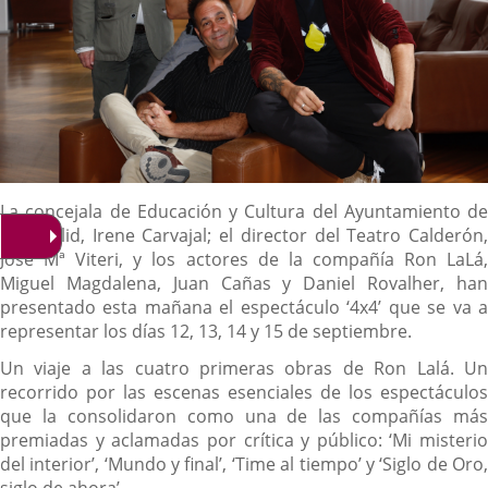
Descripción
La concejala de Educación y Cultura del Ayuntamiento de
Valladolid, Irene Carvajal; el director del Teatro Calderón,
José Mª Viteri, y los actores de la compañía Ron LaLá,
Miguel Magdalena, Juan Cañas y Daniel Rovalher, han
presentado esta mañana el espectáculo ‘4x4’ que se va a
representar los días 12, 13, 14 y 15 de septiembre.
Un viaje a las cuatro primeras obras de Ron Lalá. Un
recorrido por las escenas esenciales de los espectáculos
que la consolidaron como una de las compañías más
premiadas y aclamadas por crítica y público: ‘Mi misterio
del interior’, ‘Mundo y final’, ‘Time al tiempo’ y ‘Siglo de Oro,
siglo de ahora’.