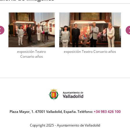
externa
anterior
exposición Teatro
exposición Teatro Corsario años
Corsario años
úmero
e
apositivas:
Plaza Mayor, 1. 47001 Valladolid, España. Teléfono:
+34 983 426 100
Copyright 2025 - Ayuntamiento de Valladolid