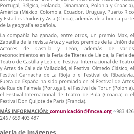
Portugal, Bélgica, Holanda, Dinamarca, Polonia y Croacia),
América (México, Colombia, Ecuador, Uruguay, Puerto Rico
y Estados Unidos) y Asia (China), además de a buena parte
de la geografía española.
La compañía ha ganado, entre otros, un premio Max, el
Zapatilla de la revista Artez y varios premios de la Unión de
Actores de Castilla y León, además de varios
reconocimientos en la Feria de Títeres de Lleida, la Feria de
Teatro de Castilla y León, el Festival Internacional de Teatro
y Artes de Calle de Valladolid, el Festival Olmedo Clásico, el
Festival Garnacha de La Rioja o el Festival de Ribadavia.
Fuera de España ha sido premiado en el Festival de Artes
de Rua de Palmela (Portugal), el Festival de Torun (Polonia),
el Festival Internacional de Teatro de Pula (Croacia) o el
Festival Don Quijote de París (Francia).
Enlace
MÁS INFORMACIÓN:
comunicación@fmcva.org
983 426
a
246 / 659 403 487
una
aplicac
alería de imágenes