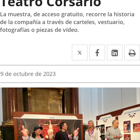
Teatro Corsario
La muestra, de acceso gratuito, recorre la historia
de la compañía a través de carteles, vestuario,
fotografías o piezas de vídeo.
Twitter
Enlace
Facebook
Enlace
Linke
Enlace
I
a
a
a
una
una
una
Fecha
9 de octubre de 2023
de
aplicación
aplicación
aplica
la
noticia
externa.
externa.
extern