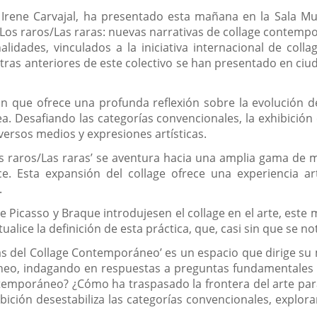
 Irene Carvajal, ha presentado esta mañana en la Sala Mu
‘Los raros/Las raras: nuevas narrativas de collage contem
lidades, vinculados a la iniciativa internacional de coll
tras anteriores de este colectivo se han presentado en ciu
ón que ofrece una profunda reflexión sobre la evolución d
a. Desafiando las categorías convencionales, la exhibición 
ersos medios y expresiones artísticas.
Los raros/Las raras’ se aventura hacia una amplia gama de m
ce. Esta expansión del collage ofrece una experiencia ar
.
Picasso y Braque introdujesen el collage en el arte, este
lice la definición de esta práctica, que, casi sin que se n
as del Collage Contemporáneo’ es un espacio que dirige su m
neo, indagando en respuestas a preguntas fundamentales c
ontemporáneo? ¿Cómo ha traspasado la frontera del arte par
bición desestabiliza las categorías convencionales, explor