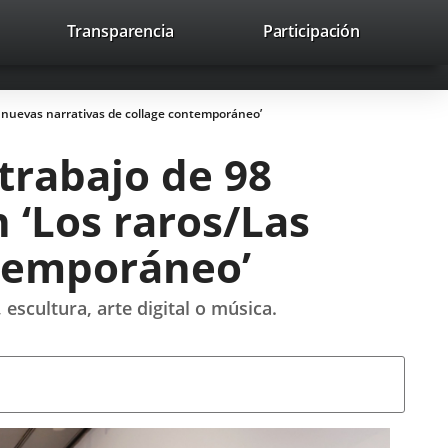
lace
Transparencia
Participación
avaHeaderSocial
Enlace
Enlace
Enlace
Recherche
to
Recherch
a
a
a
a
una
una
una
icación
aplicación
aplicación
aplicación
s: nuevas narrativas de collage contemporáneo’
erna.
externa.
externa.
externa.
trabajo de 98
n ‘Los raros/Las
ntemporáneo’
escultura, arte digital o música.