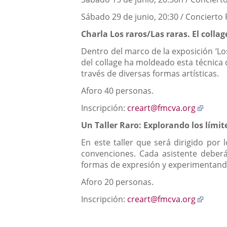
Sábado 29 de junio, 20:30 / Concierto 
Charla Los raros/Las raras. El collag
Dentro del marco de la exposición ‘Los
del collage ha moldeado esta técnica 
través de diversas formas artísticas.
Aforo 40 personas.
Enlac
Inscripción:
creart@fmcva.org
a
Un Taller Raro: Explorando los límite
una
aplica
En este taller que será dirigido por 
extern
convenciones. Cada asistente deberá
formas de expresión y experimentando 
Aforo 20 personas.
Enlac
Inscripción:
creart@fmcva.org
a
una