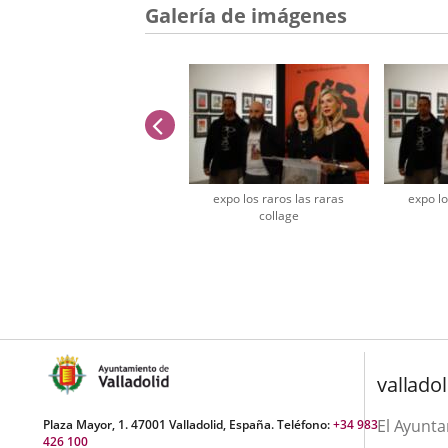
aplica
Galería de imágenes
extern
anterior
expo los raros las raras
expo lo
collage
Número
de
diapositivas:
2
valladol
El Ayunt
Plaza Mayor, 1. 47001 Valladolid, España. Teléfono:
+34 983
426 100