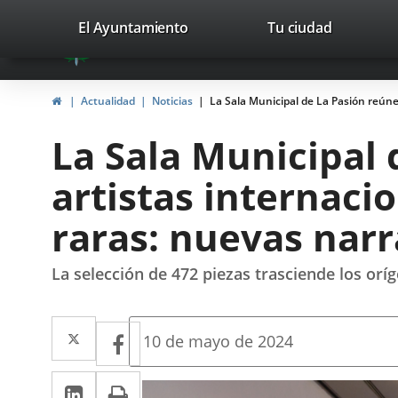
Portal
Saltar al contenido
valladolid.es
El Ayuntamiento
Tu ciudad
avaTop
Web
del
Inicio
Actualidad
Noticias
La Sala Municipal de La Pasión reúne 
Ayuntamiento
La Sala Municipal 
de
artistas internacio
Valladolid
raras: nuevas nar
La selección de 472 piezas trasciende los oríg
Twitter
Enlace
Facebook
Enlace
Fecha
10 de mayo de 2024
de
a
a
la
LinkedIn
Enlace
Imprimir
una
noticia
una