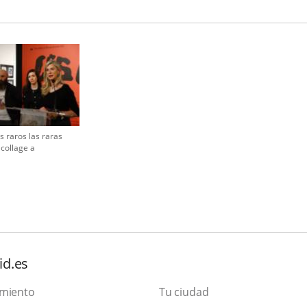
ción
a.
s raros las raras
collage a
id.es
amiento
Tu ciudad