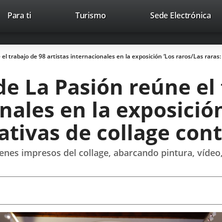
Este
En
Para ti
Turismo
Sede Electrónica
Accesibilidad
Trabaja con nosotros
Contac
enlace
a
se
un
abrirá
apl
el trabajo de 98 artistas internacionales en la exposición ‘Los raros/Las rara
en
ext
una
de La Pasión reúne el 
ventana
nueva.
nales en la exposició
rativas de collage co
enes impresos del collage, abarcando pintura, vídeo, 