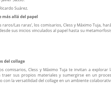
Ricardo Suárez.
e más allá del papel
 raros/Las raras’, los comisarios, Cless y Máximo Tuja, hará
desde sus inicios vinculados al papel hasta su metamorfos
e
s del collage
ción
los comisarios, Cless y Máximo Tuja te invitan a explorar l
a.
 traer sus propios materiales y sumergirse en un proce
con la versatilidad del collage en un ambiente colaborativ
e