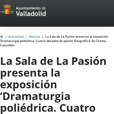
Portal
Saltar al contenido
Web
del
Ayuntamiento
Inicio
Actualidad
Noticias
La Sala de La Pasión presenta la exposición
‘Dramaturgia poliédrica. Cuatro décadas de pasión fotográfica’ de Chema
de
Concellón
Valladolid
La Sala de La Pasión
presenta la
exposición
‘Dramaturgia
poliédrica. Cuatro