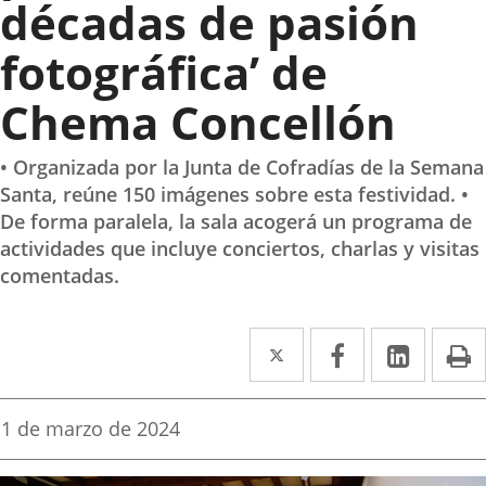
décadas de pasión
fotográfica’ de
Chema Concellón
• Organizada por la Junta de Cofradías de la Semana
Santa, reúne 150 imágenes sobre esta festividad. •
De forma paralela, la sala acogerá un programa de
actividades que incluye conciertos, charlas y visitas
comentadas.
Twitter
Enlace
Facebook
Enlace
Linke
Enlace
I
a
a
a
una
una
una
Fecha
1 de marzo de 2024
de
aplicación
aplicación
aplica
la