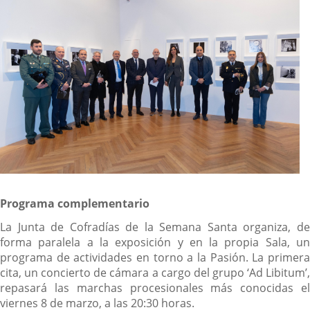
aplicación
externa.
Programa complementario
La Junta de Cofradías de la Semana Santa organiza, de
forma paralela a la exposición y en la propia Sala, un
programa de actividades en torno a la Pasión. La primera
cita, un concierto de cámara a cargo del grupo ‘Ad Libitum’,
repasará las marchas procesionales más conocidas el
viernes 8 de marzo, a las 20:30 horas.