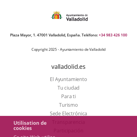
Plaza Mayor, 1. 47001 Valladolid, España. Teléfono:
+34 983 426 100
Copyright 2025 - Ayuntamiento de Valladolid
valladolid.es
El Ayuntamiento
Tu ciudad
Para ti
Este
Turismo
enlace
Enlace
Sede Electrónica
se
a
Transparencia
Utilisation de
cookies
abrirá
una
Participación