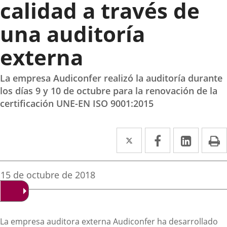
calidad a través de
una auditoría
externa
La empresa Audiconfer realizó la auditoría durante
los días 9 y 10 de octubre para la renovación de la
certificación UNE-EN ISO 9001:2015
Twitter
Enlace
Facebook
Enlace
Linke
Enlace
I
a
a
a
una
una
una
Fecha
15 de octubre de 2018
de
aplicación
aplicación
aplica
la
noticia
externa.
externa.
extern
Descripción
La empresa auditora externa Audiconfer ha desarrollado