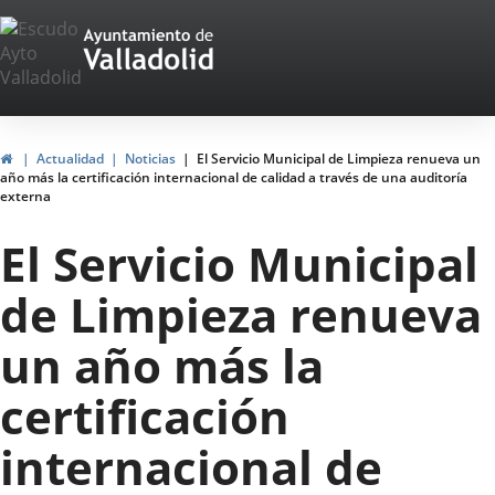
Portal
Saltar al contenido
Web
del
Ayuntamiento
Inicio
Actualidad
Noticias
El Servicio Municipal de Limpieza renueva un
año más la certificación internacional de calidad a través de una auditoría
de
externa
Valladolid
El Servicio Municipal
de Limpieza renueva
un año más la
certificación
internacional de