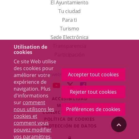
El Ayuntamiento
Tu ciudad
Para ti
Este
Turismo
enlace
Enlace
Sede Electrónica
se
a
Transparencia
Utilisation de
cookies
abrirá
una
Participación
Ce site Web utilise
en
aplicación
des cookies pour
una
externa.
Accepter tout cookies
Otras webs del ayuntamiento
améliorer votre
ventana
expérience de
aderSocial
ENLACE
ENLACE
ENLACE
navigation. Plus
nueva.
Rejeter tout cookies
A
A
A
d'informations
ACCESIBILIDAD
UNA
UNA
UNA
sur
comment
MAPA WEB
APLICACIÓN
APLICACIÓN
APLICACIÓN
nous utilisons les
Préférences de cookies
r
CONDICIONES LEGALES
EXTERNA.
EXTERNA.
EXTERNA.
cookies et
POLÍTICA DE COOKIES
comment vous
"Volver
PROTECCIÓN DE DATOS
pouvez modifier
Toggl
vos paramètres
.
Iniciar
navig