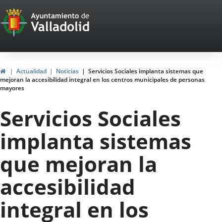
Portal
Saltar al contenido
Web
del
Ayuntamiento
Inicio
Actualidad
Noticias
Servicios Sociales implanta sistemas que
mejoran la accesibilidad integral en los centros municipales de personas
de
mayores
Valladolid
Servicios Sociales
implanta sistemas
que mejoran la
accesibilidad
integral en los