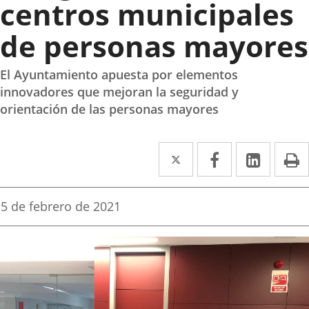
centros municipales
de personas mayores
El Ayuntamiento apuesta por elementos
innovadores que mejoran la seguridad y
orientación de las personas mayores
Twitter
Enlace
Facebook
Enlace
Linke
Enlace
I
a
a
a
una
una
una
Fecha
5 de febrero de 2021
de
aplicación
aplicación
aplica
la
noticia
externa.
externa.
extern