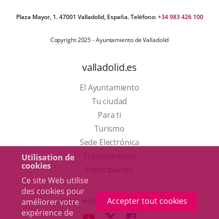
Plaza Mayor, 1. 47001 Valladolid, España. Teléfono:
+34 983 426 100
Copyright 2025 - Ayuntamiento de Valladolid
valladolid.es
El Ayuntamiento
Tu ciudad
Para ti
Este
Turismo
enlace
Enlace
Sede Electrónica
se
a
Transparencia
Utilisation de
cookies
abrirá
una
Participación
Ce site Web utilise
en
aplicación
des cookies pour
una
externa.
Accepter tout cookies
Otras webs del ayuntamiento
améliorer votre
ventana
expérience de
aderSocial
ENLACE
ENLACE
ENLACE