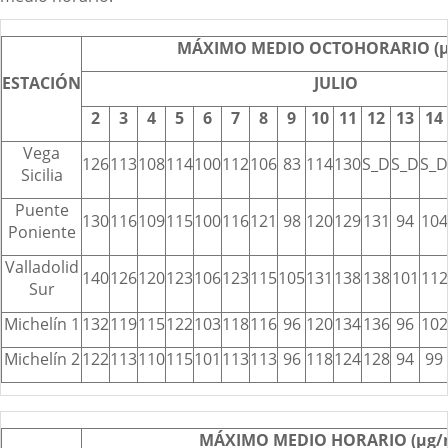
MÁXIMO MEDIO OCTOHORARIO (µ
ESTACIÓN
JULIO
2
3
4
5
6
7
8
9
10
11
12
13
14
Vega
126
113
108
114
100
112
106
83
114
130
S_D
S_D
S_D
Sicilia
Puente
130
116
109
115
100
116
121
98
120
129
131
94
104
Poniente
Valladolid
140
126
120
123
106
123
115
105
131
138
138
101
112
Sur
Michelín 1
132
119
115
122
103
118
116
96
120
134
136
96
102
Michelín 2
122
113
110
115
101
113
113
96
118
124
128
94
99
MÁXIMO MEDIO HORARIO (µg/