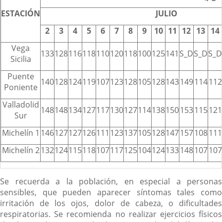
ESTACIÓN
JULIO
2
3
4
5
6
7
8
9
10
11
12
13
14
Vega
133
128
116
118
110
120
118
100
125
141
S_D
S_D
S_D
Sicilia
Puente
140
128
124
119
107
123
128
105
128
143
149
114
112
Poniente
Valladolid
148
148
134
127
117
130
127
114
138
150
153
115
121
Sur
Michelín 1
146
127
127
126
111
123
137
105
128
147
157
108
111
Michelín 2
132
124
115
118
107
117
125
104
124
133
148
107
107
Se recuerda a la población, en especial a personas
sensibles, que pueden aparecer síntomas tales como
irritación de los ojos, dolor de cabeza, o dificultades
respiratorias. Se recomienda no realizar ejercicios físicos