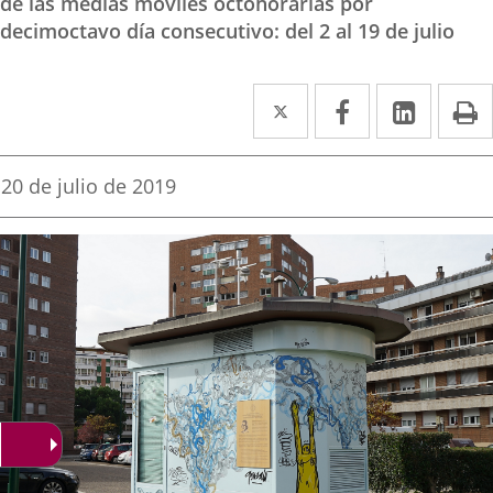
de las medias móviles octohorarias por
decimoctavo día consecutivo: del 2 al 19 de julio
Twitter
Enlace
Facebook
Enlace
Linke
Enlace
I
a
a
a
una
una
una
Fecha
20 de julio de 2019
de
aplicación
aplicación
aplica
la
noticia
externa.
externa.
extern