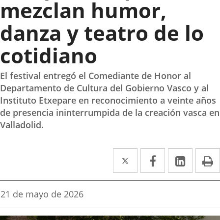
mezclan humor,
danza y teatro de lo
cotidiano
El festival entregó el Comediante de Honor al
Departamento de Cultura del Gobierno Vasco y al
Instituto Etxepare en reconocimiento a veinte años
de presencia ininterrumpida de la creación vasca en
Valladolid.
Twitter
Enlace
Facebook
Enlace
Linke
Enlace
I
a
a
a
una
una
una
Fecha
21 de mayo de 2026
de
aplicación
aplicación
aplica
la