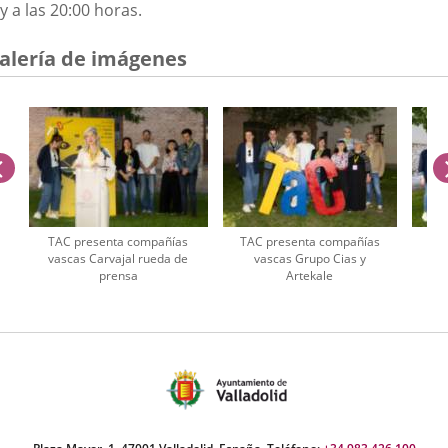
y a las 20:00 horas.
alería de imágenes
anterior
TAC presenta compañías
TAC presenta compañías
TAC
vascas Carvajal rueda de
vascas Grupo Cias y
prensa
Artekale
úmero
e
apositivas: