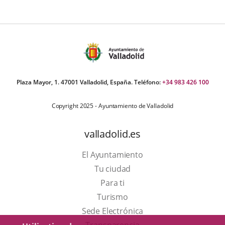
Plaza Mayor, 1. 47001 Valladolid, España. Teléfono:
+34 983 426 100
Copyright 2025 - Ayuntamiento de Valladolid
valladolid.es
El Ayuntamiento
Tu ciudad
Para ti
Este
Turismo
enlace
Enlace
Sede Electrónica
se
a