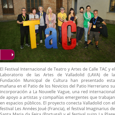
Descripción
El Festival Internacional de Teatro y Artes de Calle TAC y el
Laboratorio de las Artes de Valladolid (LAVA) de la
Fundación Municipal de Cultura han presentado esta
mañana en el Patio de los Novicios del Patio Herreriano su
incorporación a La Nouvelle Vague, una red internacional
de apoyo a artistas y compañías emergentes que trabajan
en espacios públicos. El proyecto conecta Valladolid con el
festival Les Années Joué (Francia), el festival Imaginarius de
Santa Maria da Feira (Portugal) y el festival suizo La Plage