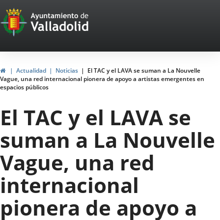
Portal
Saltar al contenido
Web
del
Ayuntamiento
Inicio
Actualidad
Noticias
El TAC y el LAVA se suman a La Nouvelle
Vague, una red internacional pionera de apoyo a artistas emergentes en
de
espacios públicos
Valladolid
El TAC y el LAVA se
suman a La Nouvelle
Vague, una red
internacional
pionera de apoyo a