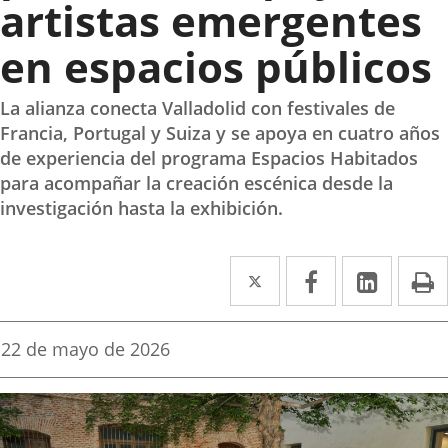
artistas emergentes
en espacios públicos
La alianza conecta Valladolid con festivales de
Francia, Portugal y Suiza y se apoya en cuatro años
de experiencia del programa Espacios Habitados
para acompañar la creación escénica desde la
investigación hasta la exhibición.
Twitter
Enlace
Facebook
Enlace
Linke
Enlace
I
a
a
a
una
una
una
Fecha
22 de mayo de 2026
de
aplicación
aplicación
aplica
la
noticia
externa.
externa.
extern