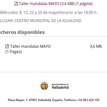
noticia
externa.
externa.
extern
Taller mandalas MAYO
(3.6
MB
)
(1 página)
Descripción
Miércoles: 8, 15, 22 y 29 de mayo
Horario: a las 18:00 h
LUGAR: CENTRO MUNICIPAL DE LA IGUALDAD
icheros disponibles
Taller mandalas MAYO
3,6
MB
(1 Pages)
Plaza Mayor, 1. 47001 Valladolid, España. Teléfono:
+34 983 426 100