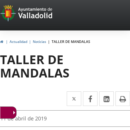
Portal
Saltar al contenido
Web
del
Ayuntamiento
Inicio
Actualidad
Noticias
TALLER DE MANDALAS
de
TALLER DE
Valladolid
MANDALAS
Twitter
Enlace
Facebook
Enlace
Linke
Enlace
I
a
a
a
una
una
una
Fecha
11 de abril de 2019
de
aplicación
aplicación
aplica
la