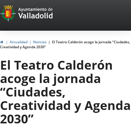
Portal
Saltar al contenido
Web
del
Ayuntamiento
Inicio
Actualidad
Noticias
El Teatro Calderón acoge la jornada “Ciudades,
Creatividad y Agenda 2030”
de
El Teatro Calderón
Valladolid
acoge la jornada
“Ciudades,
Creatividad y Agenda
2030”