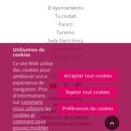
El Ayuntamiento
Tu ciudad
Para ti
Este
Turismo
enlace
Enlace
Sede Electrónica
se
a
Transparencia
Utilisation de
cookies
abrirá
una
Participación
Ce site Web utilise
en
aplicación
des cookies pour
una
externa.
Accepter tout cookies
Otras webs del ayuntamiento
améliorer votre
ventana
expérience de
aderSocial
ENLACE
ENLACE
ENLACE
navigation. Plus
nueva.
Rejeter tout cookies
A
A
A
d'informations
ACCESIBILIDAD
UNA
UNA
UNA
sur
comment
MAPA WEB
APLICACIÓN
APLICACIÓN
APLICACIÓN
nous utilisons les
Préférences de cookies
r
CONDICIONES LEGALES
EXTERNA.
EXTERNA.
EXTERNA.
cookies et
POLÍTICA DE COOKIES
comment vous
"Volver
PROTECCIÓN DE DATOS
pouvez modifier
Toggl