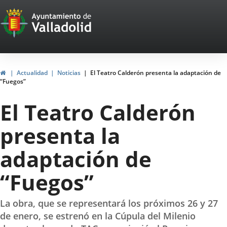
Portal
Saltar al contenido
Web
del
Ayuntamiento
Inicio
Actualidad
Noticias
El Teatro Calderón presenta la adaptación de
“Fuegos”
de
El Teatro Calderón
Valladolid
presenta la
adaptación de
“Fuegos”
La obra, que se representará los próximos 26 y 27
de enero, se estrenó en la Cúpula del Milenio