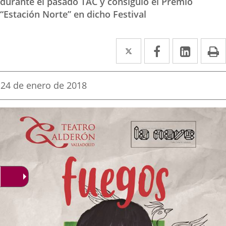
durante el pasado TAC y consiguió el Premio
“Estación Norte” en dicho Festival
Twitter
Enlace
Facebook
Enlace
Linke
Enlace
I
a
a
a
una
una
una
Fecha
24 de enero de 2018
de
aplicación
aplicación
aplica
la
noticia
externa.
externa.
extern