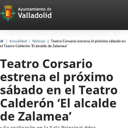
Portal
Saltar al contenido
Web
del
Ayuntamiento
Inicio
Actualidad
Noticias
Teatro Corsario estrena el próximo sábado en
el Teatro Calderón ‘El alcalde de Zalamea’
de
Teatro Corsario
Valladolid
estrena el próximo
sábado en el Teatro
Calderón ‘El alcalde
de Zalamea’
• Se realizarán en la Sala Principal ddos