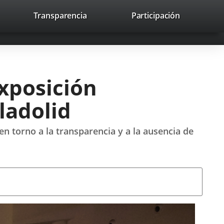
lace
Transparencia
Participación
avaHeaderSocial
Enlace
Enlace
Enlace
Recherche
to
Recherch
a
a
a
a
una
una
una
icación
aplicación
aplicación
aplicación
erna.
externa.
externa.
externa.
exposición
ladolid
en torno a la transparencia y a la ausencia de