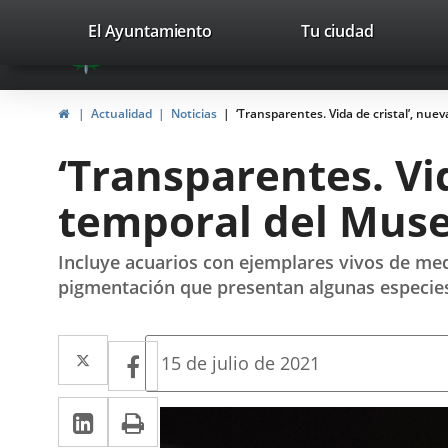
Portal
Saltar al contenido
valladolid.es
El Ayuntamiento
Tu ciudad
avaTop
Web
del
Inicio
Actualidad
Noticias
‘Transparentes. Vida de cristal’, nue
Ayuntamiento
‘Transparentes. Vi
de
temporal del Museo
Valladolid
Incluye acuarios con ejemplares vivos de medus
pigmentación que presentan algunas especie
Twitter
Enlace
Facebook
Enlace
Fecha
15 de julio de 2021
de
a
a
la
LinkedIn
Enlace
Imprimir
una
noticia
una
a