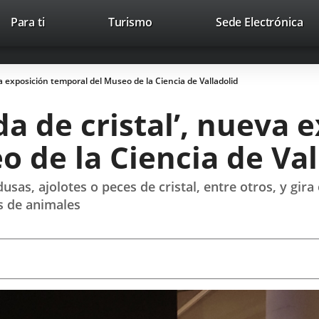
Este
En
Para ti
Turismo
Sede Electrónica
Accesibilidad
Trabaja con nosotros
Contac
enlace
a
se
un
abrirá
apl
va exposición temporal del Museo de la Ciencia de Valladolid
en
ext
una
da de cristal’, nueva 
ventana
nueva.
 de la Ciencia de Val
as, ajolotes o peces de cristal, entre otros, y gira 
s de animales