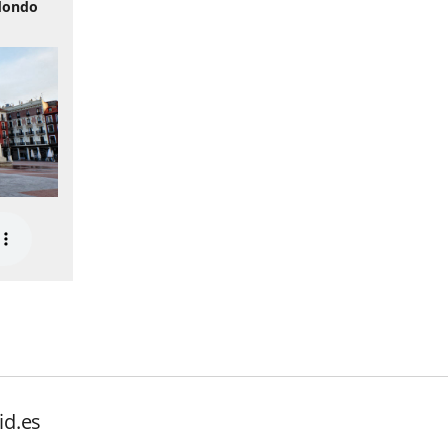
edondo
id.es