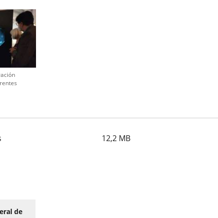
ración
rentes
s
12,2
MB
eral de