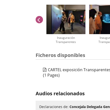
anterior
Inauguración
Inaugu
Transparentes
Transpa
Número
Ficheros disponibles
de
diapositivas:
2
CARTEL exposición Transparente
(1 Pages)
Audios relacionados
Declaraciones de:
Concejala Delegada Gen