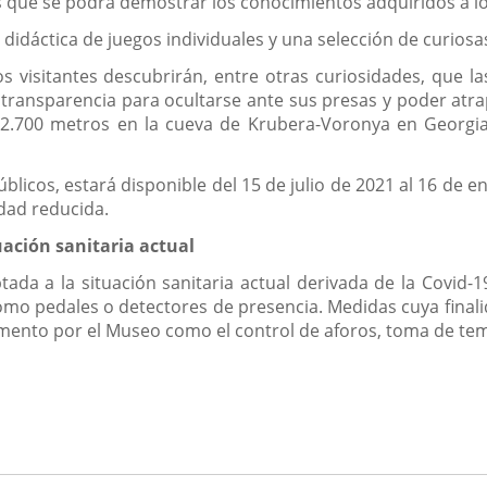
s que se podrá demostrar los conocimientos adquiridos a lo
didáctica de juegos individuales y una selección de curiosa
los visitantes descubrirán, entre otras curiosidades, qu
u transparencia para ocultarse ante sus presas y poder atr
 2.700 metros en la cueva de Krubera-Voronya en Georgia
úblicos, estará disponible del 15 de julio de 2021 al 16 de e
idad reducida.
uación sanitaria actual
ada a la situación sanitaria actual derivada de la Covid-
como pedales o detectores de presencia. Medidas cuya final
ento por el Museo como el control de aforos, toma de tempe