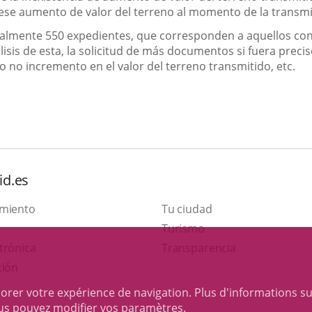
o ese aumento de valor del terreno al momento de la transmi
almente 550 expedientes, que corresponden a aquellos con
isis de esta, la solicitud de más documentos si fuera precis
 no incremento en el valor del terreno transmitido, etc.
id.es
amiento
Tu ciudad
Este
Turismo
Enlace
enlace
trónica
Transparencia
a
se
ción
una
abrirá
iorer votre expérience de navigation. Plus d'informations s
aplicación
en
ous pouvez modifier vos paramètres
.