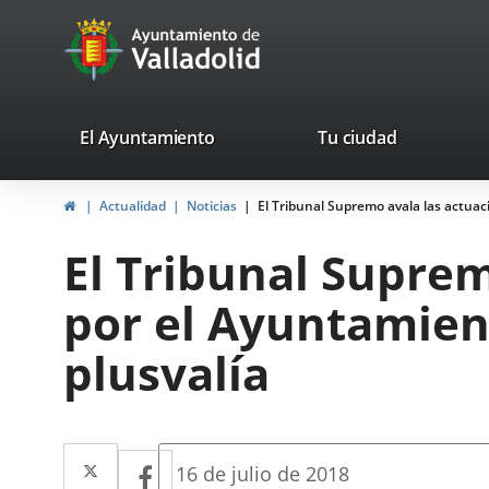
Portal
Saltar al contenido
avaTop
Web
del
Ayuntamiento
valladolid.es
El Ayuntamiento
Tu ciudad
de
Inicio
Actualidad
Noticias
El Tribunal Supremo avala las actuac
Valladolid
El Tribunal Suprem
por el Ayuntamient
plusvalía
Twitter
Enlace
Facebook
Enlace
Fecha
16 de julio de 2018