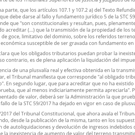
 parte, que los artículos 107.1 y 107.2 a) del Texto Refund
 que debe darse al fallo y fundamento jurídico 5 de la STC 5
iende que "son constitucionales y resultan, pues, plenament
do acreditar (…) que la transmisión de la propiedad de los te
 de goce, limitativo del dominio, sobre los referidos terre
ad económica susceptible de ser gravada con fundamento en el
lara que los obligados tributarios puedan probar la inexist
o contrario, es de plena aplicación la liquidación del impue
encia de una plusvalía real y efectiva obtenida en la transmi
ar, el Tribunal manifiesta que corresponde "al obligado trib
. En segundo lugar, que para acreditar que no ha existido l
prueba, que al menos indiciariamente permita apreciarla". P
mentado de valor, deberá ser la Administración la que prue
fallo de la STC 59/2017 ha dejado en vigor en caso de plusva
/2017 del Tribunal Constitucional, que ahora avala el Tribu
ndo, desde la publicación de la misma, tanto en los supuest
ón de autoliquidaciones y devolución de ingresos indebidos q
e la inexistencia de aumento de valor del terreno transmitid