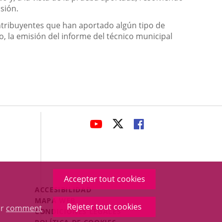
sión.
tribuyentes que han aportado algún tipo de
o, la emisión del informe del técnico municipal
avaHeaderSocial
ENLACE
ENLACE
ENLACE
A
A
A
UNA
UNA
UNA
APLICACIÓN
APLICACIÓN
APLICACIÓN
EXTERNA.
EXTERNA.
EXTERNA.
Accepter tout cookies
Menú
ACCESIBILIDAD
Legal
MAPA WEB
Rejeter tout cookies
ur
comment
Footer
CONDICIONES LEGALES