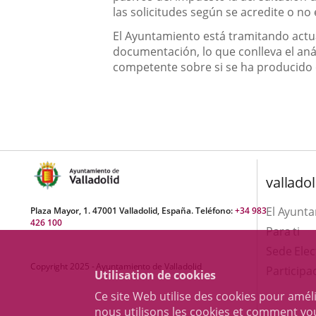
las solicitudes según se acredite o n
El Ayuntamiento está tramitando actu
documentación, lo que conlleva el anál
competente sobre si se ha producido o
valladol
El Ayunt
Plaza Mayor, 1. 47001 Valladolid, España. Teléfono:
+34 983
426 100
Para ti
Sede Elec
Copyright 2025 - Ayuntamiento de Valladolid
Participa
Utilisation de cookies
Ce site Web utilise des cookies pour amél
nous utilisons les cookies et comment v