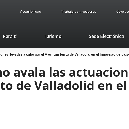
Accesibilidad
Trabaja con nosotros
Contac
Este
En
Para ti
Turismo
Sede Electrónica
enlace
a
se
u
iones llevadas a cabo por el Ayuntamiento de Valladolid en el impuesto de plus
abrirá
ap
en
ex
o avala las actuacion
una
ventana
o de Valladolid en e
nueva.