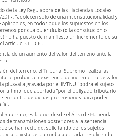
ido de la Ley Reguladora de las Haciendas Locales
9/2017, "adolecen solo de una inconstitucionalidad y
e aplicables, en todos aquellos supuestos en los
rrenos por cualquier título (o la constitución o
nos) no ha puesto de manifiesto un incremento de su
 artículo 31.1 CE".
encia de un aumento del valor del terreno ante la
sto.
sión del terreno, el Tribunal Supremo realiza las
utario probar la inexistencia de incremento de valor
a plusvalía gravada por el IIVTNU "podrá el sujeto
or último, que aportada "por el obligado tributario
be en contra de dichas pretensiones para poder
lía".
nal Supremo, es la que, desde el Área de Hacienda
os de transmisiones posteriores a la sentencia
ue se han recibido, solicitando de los sujetos
o y, a la vista de la prueba aportada, resolviendo