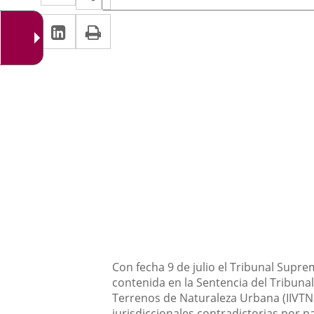
de
a
a
la
LinkedIn
Enlace
Imprimir
una
noticia
una
a
aplicación
aplicación
una
externa.
externa.
aplicación
externa.
Descripción
Con fecha 9 de julio el Tribunal Supre
contenida en la Sentencia del Tribuna
Terrenos de Naturaleza Urbana (IIVTNU
jurisdiccionales contradictorias por p