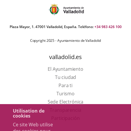
Plaza Mayor, 1. 47001 Valladolid, España. Teléfono:
+34 983 426 100
Copyright 2025 - Ayuntamiento de Valladolid
valladolid.es
El Ayuntamiento
Tu ciudad
Para ti
Este
Turismo
enlace
Enlace
Sede Electrónica
se
a
Transparencia
Utilisation de
cookies
abrirá
una
Participación
Ce site Web utilise
en
aplicación