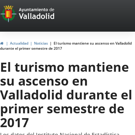
Portal
Saltar al contenido
Web
del
Ayuntamiento
Inicio
Actualidad
Noticias
El turismo mantiene su ascenso en Valladolid
durante el primer semestre de 2017
de
El turismo mantiene
Valladolid
su ascenso en
Valladolid durante el
primer semestre de
2017
Los datos del Instituto Nacional de Estadística