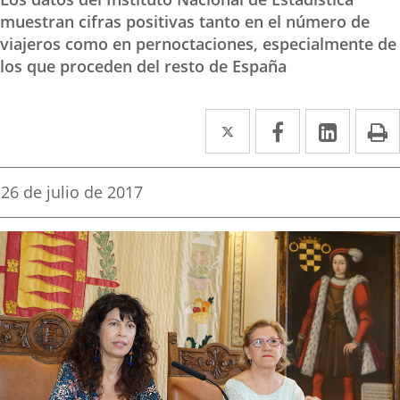
muestran cifras positivas tanto en el número de
viajeros como en pernoctaciones, especialmente de
los que proceden del resto de España
Twitter
Enlace
Facebook
Enlace
Linke
Enlace
I
a
a
a
una
una
una
Fecha
26 de julio de 2017
de
aplicación
aplicación
aplica
la
noticia
externa.
externa.
extern