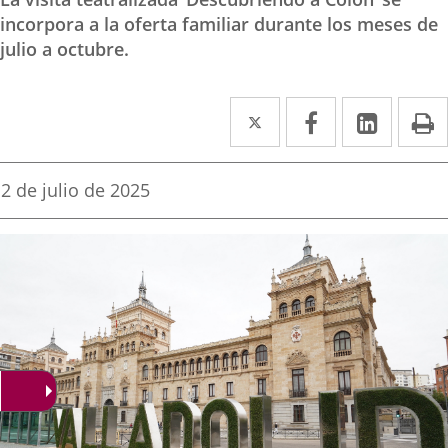
incorpora a la oferta familiar durante los meses de
julio a octubre.
Twitter
Enlace
Facebook
Enlace
Linke
Enlace
I
a
a
a
una
una
una
Fecha
2 de julio de 2025
de
aplicación
aplicación
aplica
la
noticia
externa.
externa.
extern