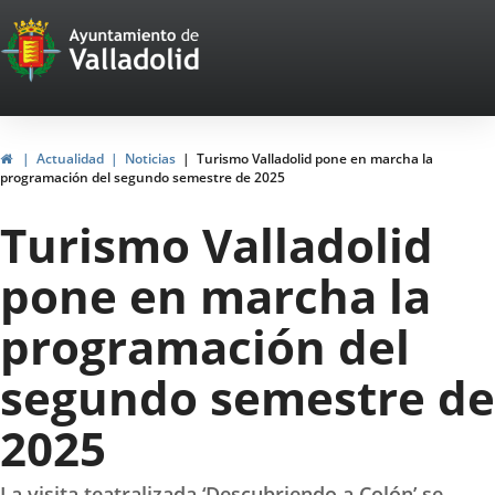
Portal
Saltar al contenido
Web
del
Ayuntamiento
Inicio
Actualidad
Noticias
Turismo Valladolid pone en marcha la
programación del segundo semestre de 2025
de
Turismo Valladolid
Valladolid
pone en marcha la
programación del
segundo semestre de
2025
La visita teatralizada ‘Descubriendo a Colón’ se