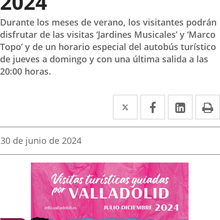
2024
Durante los meses de verano, los visitantes podrán
disfrutar de las visitas ‘Jardines Musicales’ y ‘Marco
Topo’ y de un horario especial del autobús turístico
de jueves a domingo y con una última salida a las
20:00 horas.
Twitter
Enlace
Facebook
Enlace
Linke
Enlace
I
a
a
a
una
una
una
Fecha
30 de junio de 2024
de
aplicación
aplicación
aplica
la
noticia
externa.
externa.
extern