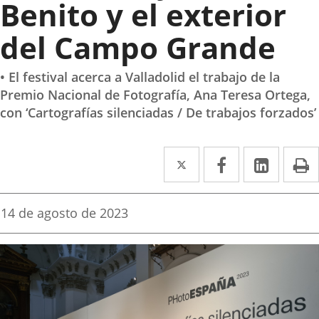
Benito y el exterior
del Campo Grande
• El festival acerca a Valladolid el trabajo de la
Premio Nacional de Fotografía, Ana Teresa Ortega,
con ‘Cartografías silenciadas / De trabajos forzados’
Twitter
Enlace
Facebook
Enlace
Linke
Enlace
I
a
a
a
una
una
una
Fecha
14 de agosto de 2023
de
aplicación
aplicación
aplica
la
noticia
externa.
externa.
extern