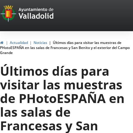
Portal
Saltar al contenido
Web
del
Ayuntamiento
Inicio
Actualidad
Noticias
Últimos días para visitar las muestras de
PHotoESPAÑA en las salas de Francesas y San Benito y el exterior del Campo
de
Grande
Valladolid
Últimos días para
visitar las muestras
de PHotoESPAÑA en
las salas de
Francesas y San