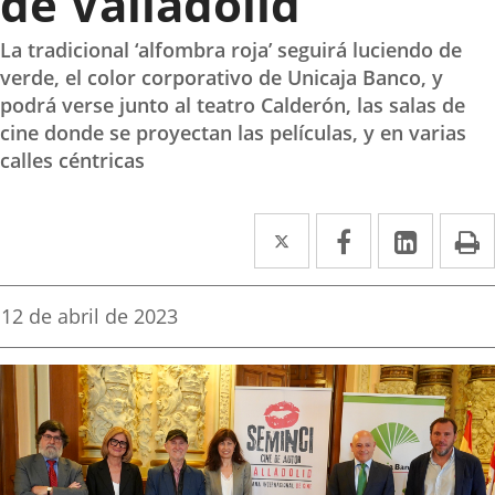
de Valladolid
La tradicional ‘alfombra roja’ seguirá luciendo de
verde, el color corporativo de Unicaja Banco, y
podrá verse junto al teatro Calderón, las salas de
cine donde se proyectan las películas, y en varias
calles céntricas
Twitter
Enlace
Facebook
Enlace
Linke
Enlace
I
a
a
a
una
una
una
Fecha
12 de abril de 2023
de
aplicación
aplicación
aplica
la
noticia
externa.
externa.
extern