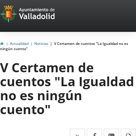
Portal
Saltar al contenido
Web
del
Ayuntamiento
Inicio
Actualidad
Noticias
V Certamen de cuentos "La Igualdad no es
ningún cuento"
de
V Certamen de
Valladolid
cuentos "La Igualdad
no es ningún
cuento"
Twitter
Enlace
Facebook
Enlace
Linke
Enlace
I