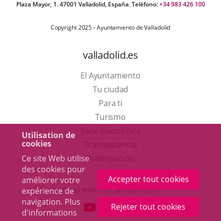
Plaza Mayor, 1. 47001 Valladolid, España. Teléfono:
+34 983 426 100
Copyright 2025 - Ayuntamiento de Valladolid
valladolid.es
El Ayuntamiento
Tu ciudad
Para ti
Este
Turismo
enlace
Enlace
Sede Electrónica
Utilisation de
cookies
se
a
Transparencia
abrirá
una
Ce site Web utilise
Participación
des cookies pour
en
aplicación
Accepter tout cookies
améliorer votre
una
externa.
Otras webs del ayuntamiento
expérience de
ventana
navigation. Plus
aderSocial
ENLACE
ENLACE
ENLACE
Rejeter tout cookies
d'informations
nueva.
A
A
A