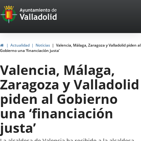
Portal
Saltar al contenido
Web
del
Ayuntamiento
Inicio
Actualidad
Noticias
Valencia, Málaga, Zaragoza y Valladolid piden al
Gobierno una ‘financiación justa’
de
Valencia, Málaga,
Valladolid
Zaragoza y Valladolid
piden al Gobierno
una ‘financiación
justa’
La alcaldesa de Valencia ha recibido a la alcaldesa