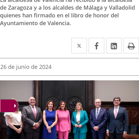
de Zaragoza y a los alcaldes de Málaga y Valladolid
quienes han firmado en el libro de honor del
Ayuntamiento de Valencia.
Twitter
Enlace
Facebook
Enlace
Linke
Enlace
I
a
a
a
una
una
una
Fecha
26 de junio de 2024
de
aplicación
aplicación
aplica
la
noticia
externa.
externa.
extern