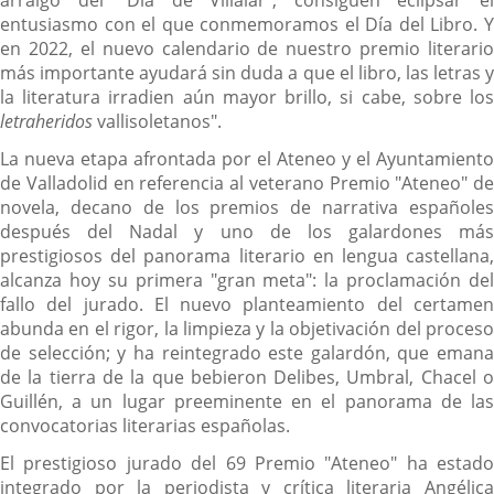
arraigo del "Día de Villalar", consiguen eclipsar el
entusiasmo con el que conmemoramos el Día del Libro. Y
en 2022, el nuevo calendario de nuestro premio literario
más importante ayudará sin duda a que el libro, las letras y
la literatura irradien aún mayor brillo, si cabe, sobre los
letraheridos
vallisoletanos".
La nueva etapa afrontada por el Ateneo y el Ayuntamiento
de Valladolid en referencia al veterano Premio "Ateneo" de
novela, decano de los premios de narrativa españoles
después del Nadal y uno de los galardones más
prestigiosos del panorama literario en lengua castellana,
alcanza hoy su primera "gran meta": la proclamación del
fallo del jurado. El nuevo planteamiento del certamen
abunda en el rigor, la limpieza y la objetivación del proceso
de selección; y ha reintegrado este galardón, que emana
de la tierra de la que bebieron Delibes, Umbral, Chacel o
Guillén, a un lugar preeminente en el panorama de las
convocatorias literarias españolas.
El prestigioso jurado del 69 Premio "Ateneo" ha estado
integrado por la periodista y crítica literaria Angélica