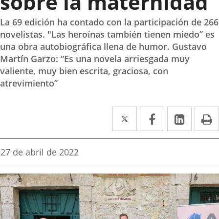
sobre la maternidad
La 69 edición ha contado con la participación de 266
novelistas. "Las heroínas también tienen miedo” es
una obra autobiográfica llena de humor. Gustavo
Martín Garzo: “Es una novela arriesgada muy
valiente, muy bien escrita, graciosa, con
atrevimiento”
Twitter
Enlace
Facebook
Enlace
Linke
Enlace
I
a
a
a
una
una
una
Fecha
27 de abril de 2022
de
aplicación
aplicación
aplica
la
noticia
externa.
externa.
extern