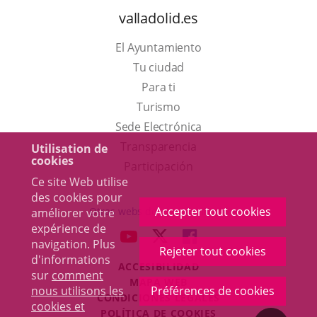
valladolid.es
El Ayuntamiento
Tu ciudad
Para ti
Este
Turismo
enlace
Enlace
Sede Electrónica
se
a
Transparencia
Utilisation de
cookies
abrirá
una
Participación
Ce site Web utilise
en
aplicación
des cookies pour
una
externa.
Accepter tout cookies
Otras webs del ayuntamiento
améliorer votre
ventana
expérience de
aderSocial
ENLACE
ENLACE
ENLACE
navigation. Plus
nueva.
Rejeter tout cookies
A
A
A
d'informations
ACCESIBILIDAD
UNA
UNA
UNA
sur
comment
MAPA WEB
APLICACIÓN
APLICACIÓN
APLICACIÓN
nous utilisons les
Préférences de cookies
r
CONDICIONES LEGALES
EXTERNA.
EXTERNA.
EXTERNA.
cookies et
POLÍTICA DE COOKIES