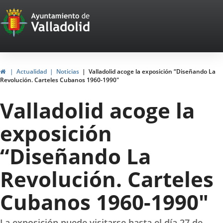
Portal
Saltar al contenido
Web
del
Ayuntamiento
Inicio
Actualidad
Noticias
Valladolid acoge la exposición “Diseñando La
Revolución. Carteles Cubanos 1960-1990"
de
Valladolid acoge la
Valladolid
exposición
“Diseñando La
Revolución. Carteles
Cubanos 1960-1990"
La exposición puede visitarse hasta el día 27 de