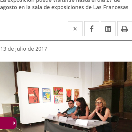
agosto en la sala de exposiciones de Las Francesas
Twitter
Enlace
Facebook
Enlace
Linke
Enlace
I
a
a
a
una
una
una
Fecha
13 de julio de 2017
de
aplicación
aplicación
aplica
la
noticia
externa.
externa.
extern