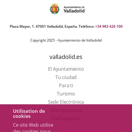
Plaza Mayor, 1. 47001 Valladolid, España. Teléfono:
+34 983 426 100
Copyright 2025 - Ayuntamiento de Valladolid
valladolid.es
El Ayuntamiento
Tu ciudad
Para ti
Este
Turismo
enlace
Enlace
Sede Electrónica
se
a
Transparencia
Utilisation de
cookies
abrirá
una
Participación
Ce site Web utilise
en
aplicación
des cookies pour