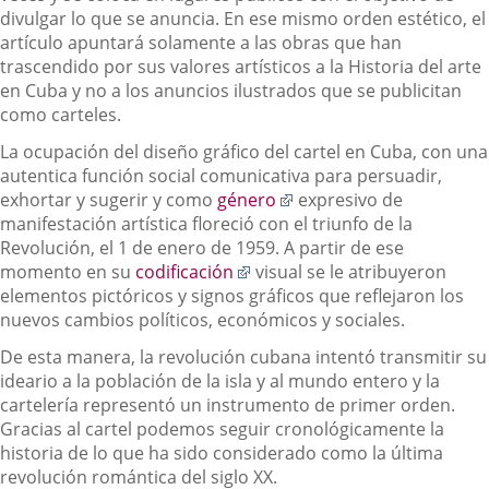
divulgar lo que se anuncia. En ese mismo orden estético, el
artículo apuntará solamente a las obras que han
trascendido por sus valores artísticos a la Historia del arte
en Cuba y no a los anuncios ilustrados que se publicitan
como carteles.
La ocupación del diseño gráfico del cartel en Cuba, con una
autentica función social comunicativa para persuadir,
Enlace
exhortar y sugerir y como
género
expresivo de
a
manifestación artística floreció con el triunfo de la
una
Revolución, el 1 de enero de 1959. A partir de ese
Enlace
aplicación
momento en su
codificación
visual se le atribuyeron
a
externa.
elementos pictóricos y signos gráficos que reflejaron los
una
nuevos cambios políticos, económicos y sociales.
aplicación
De esta manera, la revolución cubana intentó transmitir su
externa.
ideario a la población de la isla y al mundo entero y la
cartelería representó un instrumento de primer orden.
Gracias al cartel podemos seguir cronológicamente la
historia de lo que ha sido considerado como la última
revolución romántica del siglo XX.