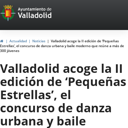
Portal
Saltar al contenido
Web
del
Ayuntamiento
Inicio
Actualidad
Noticias
Valladolid acoge la II edición de ‘Pequeñas
Estrellas’, el concurso de danza urbana y baile moderno que reúne a más de
de
300 jóvenes
Valladolid
Valladolid acoge la II
edición de ‘Pequeñas
Estrellas’, el
concurso de danza
urbana y baile