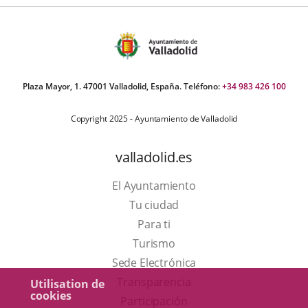
Plaza Mayor, 1. 47001 Valladolid, España. Teléfono:
+34 983 426 100
Copyright 2025 - Ayuntamiento de Valladolid
valladolid.es
El Ayuntamiento
Tu ciudad
Para ti
Este
Turismo
enlace
Enlace
Sede Electrónica
se
a
Transparencia
Utilisation de
cookies
abrirá
una
Participación