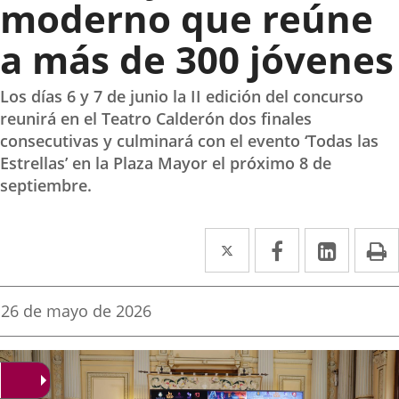
moderno que reúne
a más de 300 jóvenes
Los días 6 y 7 de junio la II edición del concurso
reunirá en el Teatro Calderón dos finales
consecutivas y culminará con el evento ‘Todas las
Estrellas’ en la Plaza Mayor el próximo 8 de
septiembre.
Twitter
Enlace
Facebook
Enlace
Linke
Enlace
I
a
a
a
una
una
una
Fecha
26 de mayo de 2026
de
aplicación
aplicación
aplica
la
noticia
externa.
externa.
extern