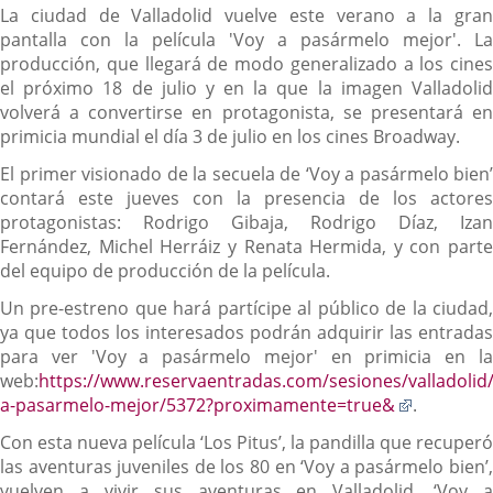
La ciudad de Valladolid vuelve este verano a la gran
pantalla con la película 'Voy a pasármelo mejor'. La
producción, que llegará de modo generalizado a los cines
el próximo 18 de julio y en la que la imagen Valladolid
volverá a convertirse en protagonista, se presentará en
primicia mundial el día 3 de julio en los cines Broadway.
El primer visionado de la secuela de ‘Voy a pasármelo bien’
contará este jueves con la presencia de los actores
protagonistas: Rodrigo Gibaja, Rodrigo Díaz, Izan
Fernández, Michel Herráiz y Renata Hermida, y con parte
del equipo de producción de la película.
Un pre-estreno que hará partícipe al público de la ciudad,
ya que todos los interesados podrán adquirir las entradas
para ver 'Voy a pasármelo mejor' en primicia en la
web:
https://www.reservaentradas.com/sesiones/valladolid
Enlace
a-pasarmelo-mejor/5372?proximamente=true&
.
a
Con esta nueva película ‘Los Pitus’, la pandilla que recuperó
una
las aventuras juveniles de los 80 en ‘Voy a pasármelo bien’,
aplicació
vuelven a vivir sus aventuras en Valladolid. ‘Voy a