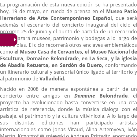
La programación de esta nueva edición se ha presentado
hoy, 19 de mayo, en rueda de prensa en el
Museo Pati
Herreriano de Arte Contemporáneo Español
, que ser
además el escenario del concierto inaugural del ciclo el
próximo 25 de junio y el punto de partida de un recorrido
que enlazará museos, patrimonio y bodegas a lo largo de
cuatro días. El ciclo recorrerá otros enclaves emblemáticos
como
el Museo Casa de Cervantes, el Museo Nacional d
Escultura, Domaine Belondrade, en La Seca, y la iglesia
de Abadía Retuerta, en Sardón de Duero,
conformand
un itinerario cultural y sensorial único ligado al territorio y
al patrimonio de
Valladolid.
Nacido en 2008 de manera espontánea a partir de un
concierto entre amigos en
Domaine
Belondrade
, el
proyecto ha evolucionado hasta convertirse en una cita
artística de referencia, donde la música dialoga con el
paisaje, el patrimonio y la cultura vitivinícola. A lo largo de
sus distintas ediciones han participado artistas
internacionales como Jonas Vitaud, Alina Artemyeva, Iván
Martín, Krzysztof Wisniewski o Andreas Prittwitz, aportando