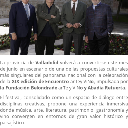
Descripción
La provincia de
Valladolid
volverá a convertirse este mes
de junio en escenario de una de las propuestas culturales
más singulares del panorama nacional con la celebración
de la
XIX edición de Encuentro
ar
T
ey ViN
o,
impulsada po
la Fundación Belondrade
ar
T
e y ViN
o y Abadía Retuerta.
El festival, consolidado como un espacio de diálogo entre
disciplinas creativas, propone una experiencia inmersiva
donde música, arte, literatura, patrimonio, gastronomía y
vino convergen en entornos de gran valor histórico y
paisajístico.