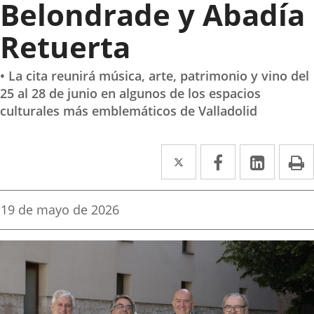
Belondrade y Abadía
Retuerta
• La cita reunirá música, arte, patrimonio y vino del
25 al 28 de junio en algunos de los espacios
culturales más emblemáticos de Valladolid
Twitter
Enlace
Facebook
Enlace
Linke
Enlace
I
a
a
a
una
una
una
Fecha
19 de mayo de 2026
de
aplicación
aplicación
aplica
la
noticia
externa.
externa.
extern