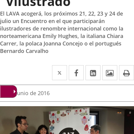
“Vilustrado”
El LAVA acogerá, los próximos 21, 22, 23 y 24 de
julio un Encuentro en el que participarán
ilustradores de renombre internacional como la
norteamericana Emily Hughes, la italiana Chiara
Carrer, la polaca Joanna Concejo o el portugués
Bernardo Carvalho
Twitter
Enlace
Facebook
Enlace
LinkedIn
Enlace
Imáge
I
a
a
a
una
una
una
Fecha
30 de junio de 2016
de
aplicación
aplicación
aplicación
la
noticia
externa.
externa.
externa.