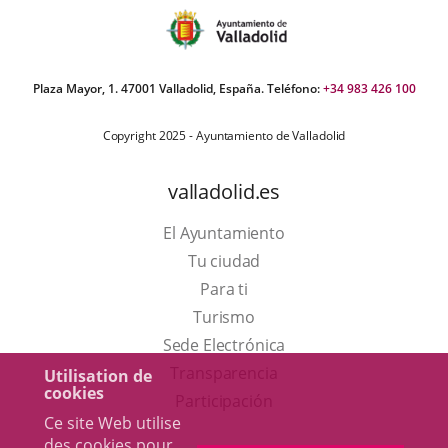
Plaza Mayor, 1. 47001 Valladolid, España. Teléfono:
+34 983 426 100
Copyright 2025 - Ayuntamiento de Valladolid
valladolid.es
El Ayuntamiento
Tu ciudad
Para ti
Este
Turismo
enlace
Enlace
Sede Electrónica
se
a
Transparencia
Utilisation de
cookies
abrirá
una
Participación
Ce site Web utilise
en
aplicación
des cookies pour