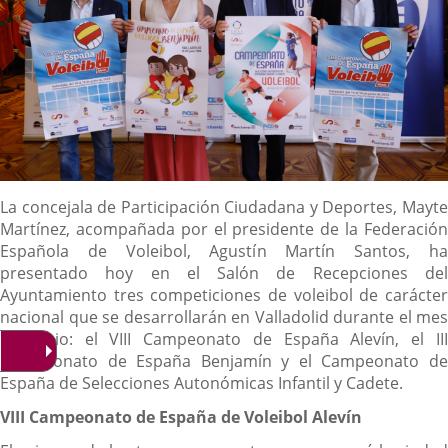
Descripción
La concejala de Participación Ciudadana y Deportes, Mayte
Martínez, acompañada por el presidente de la Federación
Española de Voleibol, Agustín Martín Santos, ha
presentado hoy en el Salón de Recepciones del
Ayuntamiento tres competiciones de voleibol de carácter
nacional que se desarrollarán en Valladolid durante el mes
de junio: el VIII Campeonato de España Alevín, el III
Campeonato de España Benjamín y el Campeonato de
España de Selecciones Autonómicas Infantil y Cadete.
VIII Campeonato de España de Voleibol Alevín