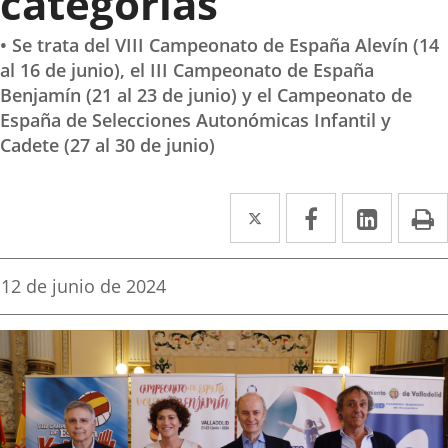
categorías
• Se trata del VIII Campeonato de España Alevín (14
al 16 de junio), el III Campeonato de España
Benjamín (21 al 23 de junio) y el Campeonato de
España de Selecciones Autonómicas Infantil y
Cadete (27 al 30 de junio)
Twitter
Enlace
Facebook
Enlace
Linke
Enlace
I
a
a
a
una
una
una
Fecha
12 de junio de 2024
de
aplicación
aplicación
aplica
la
noticia
externa.
externa.
extern