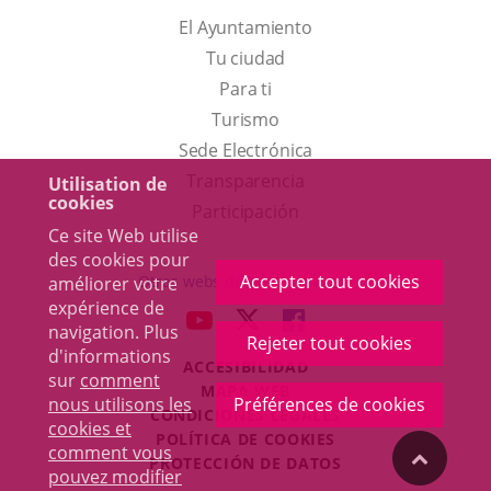
El Ayuntamiento
Tu ciudad
Para ti
Este
Turismo
enlace
Enlace
Sede Electrónica
se
a
Transparencia
Utilisation de
cookies
abrirá
una
Participación
Ce site Web utilise
en
aplicación
des cookies pour
una
externa.
Accepter tout cookies
Otras webs del ayuntamiento
améliorer votre
ventana
expérience de
aderSocial
ENLACE
ENLACE
ENLACE
navigation. Plus
nueva.
Rejeter tout cookies
A
A
A
d'informations
ACCESIBILIDAD
UNA
UNA
UNA
sur
comment
MAPA WEB
APLICACIÓN
APLICACIÓN
APLICACIÓN
nous utilisons les
Préférences de cookies
r
CONDICIONES LEGALES
EXTERNA.
EXTERNA.
EXTERNA.
cookies et
POLÍTICA DE COOKIES
comment vous
"Volver
PROTECCIÓN DE DATOS
pouvez modifier
Toggl