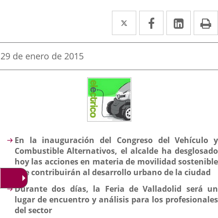
Twitter
Enlace
Facebook
Enlace
Linke
Enlace
I
a
a
a
una
una
una
Fecha
29 de enero de 2015
de
aplicación
aplicación
aplica
la
noticia
externa.
externa.
extern
Descripción
En la inauguración del Congreso del Vehículo y
Combustible Alternativos, el alcalde ha desglosado
hoy las acciones en materia de movilidad sostenible
que contribuirán al desarrollo urbano de la ciudad
Durante dos días, la Feria de Valladolid será un
lugar de encuentro y análisis para los profesionales
del sector