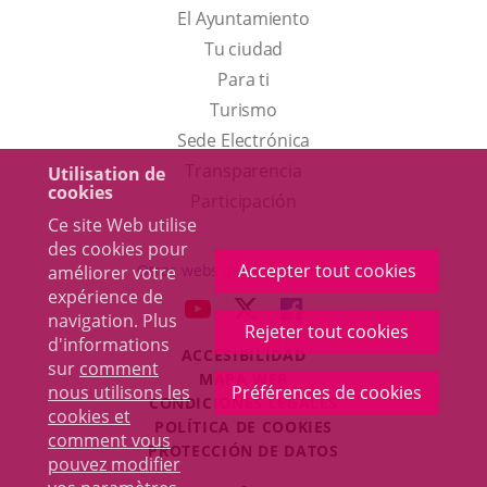
El Ayuntamiento
Tu ciudad
Para ti
Este
Turismo
enlace
Enlace
Sede Electrónica
se
a
Transparencia
Utilisation de
cookies
abrirá
una
Participación
Ce site Web utilise
en
aplicación
des cookies pour
una
externa.
Accepter tout cookies
Otras webs del ayuntamiento
améliorer votre
ventana
expérience de
aderSocial
ENLACE
ENLACE
ENLACE
navigation. Plus
nueva.
Rejeter tout cookies
A
A
A
d'informations
ACCESIBILIDAD
UNA
UNA
UNA
sur
comment
MAPA WEB
APLICACIÓN
APLICACIÓN
APLICACIÓN
nous utilisons les
Préférences de cookies
r
CONDICIONES LEGALES
EXTERNA.
EXTERNA.
EXTERNA.
cookies et
POLÍTICA DE COOKIES
comment vous
PROTECCIÓN DE DATOS
pouvez modifier
Toggl