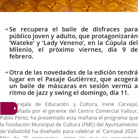
Descripción
Se recupera el baile de disfraces para
público joven y adulto, que protagonizarán
‘Wateke’ y ‘Lady Veneno’, en la Cúpula del
Milenio, el próximo viernes, día 9 de
febrero.
Otra de las novedades de la edición tendrá
lugar en el Pasaje Gutiérrez, que acogerá
un baile de máscaras en sesión vermú a
ritmo de jazz y swing el domingo, día 11.
La concejala de Educación y Cultura, Irene Carvajal,
acompañada por el gerente del Centro Comercial Vallsur,
Pablo Pérez, ha presentado esta mañana el programa que
la Fundación Municipal de Cultura (FMC) del Ayuntamiento
de Valladolid ha diseñado para celebrar el ‘Carnaval 2024’.
Más de 20 propuestas, entre las que se encuentran