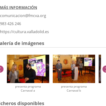
MÁS INFORMACIÓN
comunicacion@fmcva.org
983 426 246
https://cultura.valladolid.es
alería de imágenes
anterior
presenta programa
presenta programa
Carnaval a
Carnaval b
úmero
icheros disponibles
e