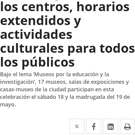
los centros, horarios
extendidos y
actividades
culturales para todos
los públicos
Bajo el lema ‘Museos por la educación y la
investigación’, 17 museos, salas de exposiciones y
casas-museo de la ciudad participan en esta
celebración el sábado 18 y la madrugada del 19 de
mayo.
Twitter
Enlace
Facebook
Enlace
Linke
Enlace
I
a
a
a