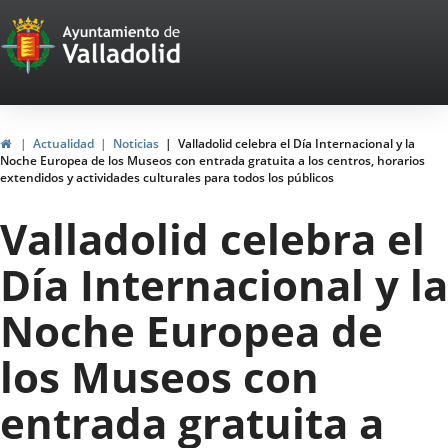
Portal
Saltar al contenido
Web
del
Ayuntamiento
Inicio
Actualidad
Noticias
Valladolid celebra el Día Internacional y la
Noche Europea de los Museos con entrada gratuita a los centros, horarios
de
extendidos y actividades culturales para todos los públicos
Valladolid
Valladolid celebra el
Día Internacional y la
Noche Europea de
los Museos con
entrada gratuita a