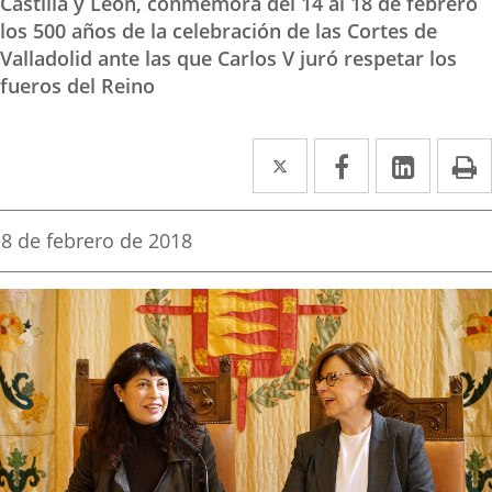
Castilla y León, conmemora del 14 al 18 de febrero
los 500 años de la celebración de las Cortes de
Valladolid ante las que Carlos V juró respetar los
fueros del Reino
Twitter
Enlace
Facebook
Enlace
Linke
Enlace
I
a
a
a
una
una
una
Fecha
8 de febrero de 2018
de
aplicación
aplicación
aplica
la
noticia
externa.
externa.
extern