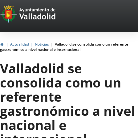
Portal
Saltar al contenido
Web
del
Ayuntamiento
Inicio
Actualidad
Noticias
Valladolid se consolida como un referente
gastronómico a nivel nacional e internacional
de
Valladolid se
Valladolid
consolida como un
referente
gastronómico a nivel
nacional e