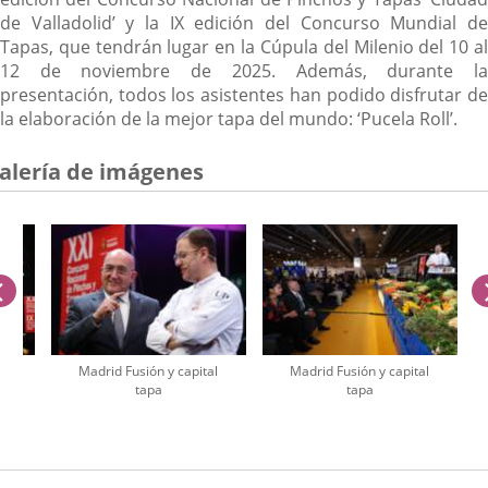
de Valladolid’ y la IX edición del Concurso Mundial de
Tapas, que tendrán lugar en la Cúpula del Milenio del 10 al
12 de noviembre de 2025. Además, durante la
presentación, todos los asistentes han podido disfrutar de
la elaboración de la mejor tapa del mundo: ‘Pucela Roll’.
alería de imágenes
anterior
tapa
Madrid Fusión y capital
Madrid Fusión y capital
tapa
tapa
úmero
e
apositivas: