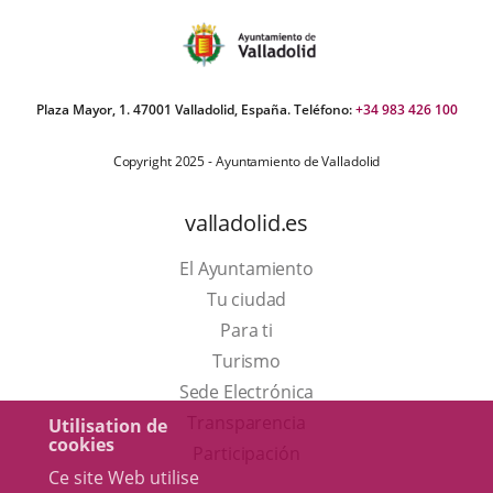
Plaza Mayor, 1. 47001 Valladolid, España. Teléfono:
+34 983 426 100
Copyright 2025 - Ayuntamiento de Valladolid
valladolid.es
El Ayuntamiento
Tu ciudad
Para ti
Este
Turismo
enlace
Enlace
Sede Electrónica
se
a
Transparencia
Utilisation de
cookies
abrirá
una
Participación
Ce site Web utilise
en
aplicación