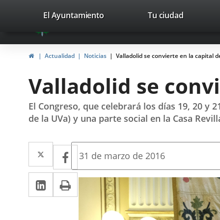
Portal
Saltar al contenido
valladolid.es
El Ayuntamiento
Tu ciudad
avaTop
Web
del
Inicio
Actualidad
Noticias
Valladolid se convierte en la capital
Ayuntamiento
Valladolid se conv
de
Valladolid
El Congreso, que celebrará los días 19, 20 y 
de la UVa) y una parte social en la Casa Revill
Twitter
Enlace
Facebook
Enlace
Fecha
31 de marzo de 2016
de
a
a
la
LinkedIn
Enlace
Imprimir
una
noticia
una
a
aplicación
aplicación
una
externa.
externa.