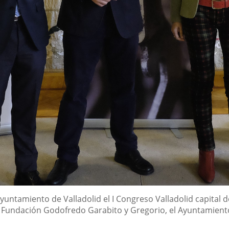
yuntamiento de Valladolid el I Congreso Valladolid capita
Fundación Godofredo Garabito y Gregorio, el Ayuntamiento d