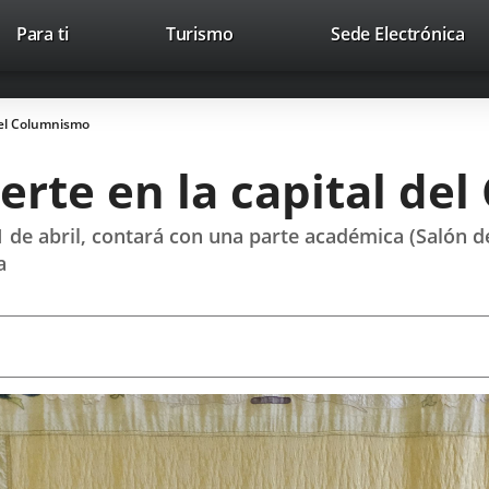
Este
En
Para ti
Turismo
Sede Electrónica
Accesibilidad
Trabaja con nosotros
Contac
enlace
a
se
un
abrirá
apl
 del Columnismo
en
ext
una
ierte en la capital d
ventana
nueva.
21 de abril, contará con una parte académica (Salón d
a