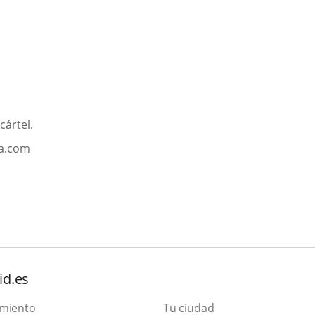
cártel.
na.com
id.es
amiento
Tu ciudad