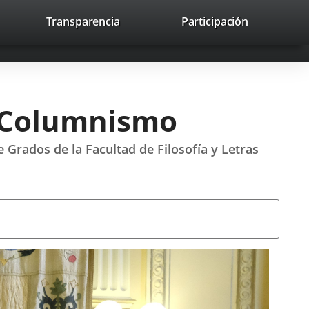
lace
Transparencia
Participación
avaHeaderSocial
Enlace
Enlace
Enlace
Recherche
to
Recherch
a
a
a
a
una
una
una
icación
aplicación
aplicación
aplicación
erna.
externa.
externa.
externa.
el Columnismo
e Grados de la Facultad de Filosofía y Letras