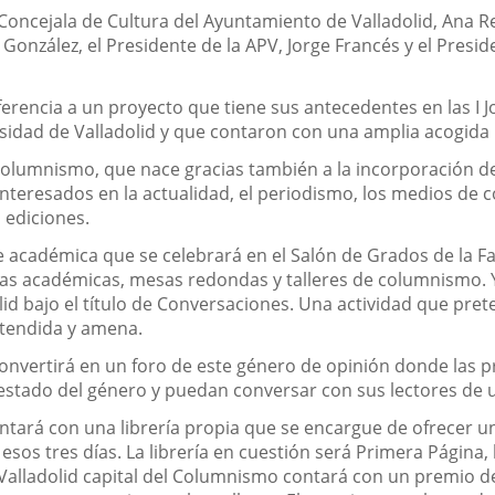
 Concejala de Cultura del Ayuntamiento de Valladolid, Ana R
 González, el Presidente de la APV, Jorge Francés y el Pres
erencia a un proyecto que tiene sus antecedentes en las I J
sidad de Valladolid y que contaron con una amplia acogida 
l columnismo, que nace gracias también a la incorporación de
nteresados en la actualidad, el periodismo, los medios de co
 ediciones.
académica que se celebrará en el Salón de Grados de la Facu
s académicas, mesas redondas y talleres de columnismo. Y 
olid bajo el título de Conversaciones. Una actividad que pret
stendida y amena.
convertirá en un foro de este género de opinión donde las p
 estado del género y puedan conversar con sus lectores de 
ntará con una librería propia que se encargue de ofrecer u
sos tres días. La librería en cuestión será Primera Página, l
Valladolid capital del Columnismo contará con un premio d