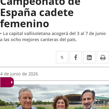
Campeonato de
España cadete
femenino
• La capital vallisoletana acogerá del 3 al 7 de junio
a las ocho mejores canteras del país.
Twitter
Enlace
Facebook
Enlace
Linke
Enlace
I
a
a
a
una
una
una
Fecha
4 de junio de 2026
de
aplicación
aplicación
aplica
la
noticia
externa.
externa.
extern