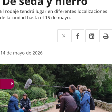
‘De seda y hierro’
El rodaje tendrá lugar en diferentes localizaciones
de la ciudad hasta el 15 de mayo.
Twitter
Enlace
Facebook
Enlace
Linke
Enlace
I
a
a
a
una
una
una
Fecha
14 de mayo de 2026
de
aplicación
aplicación
aplica
la
noticia
externa.
externa.
extern