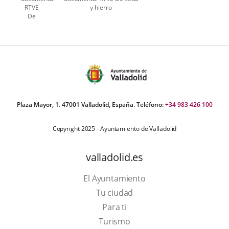
RTVE
y hierro
De
seda y
hierro
Plaza Mayor, 1. 47001 Valladolid, España. Teléfono:
+34 983 426 100
Copyright 2025 - Ayuntamiento de Valladolid
valladolid.es
El Ayuntamiento
Tu ciudad
Para ti
Este
Turismo