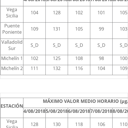
Vega
104
128
102
101
105
Sicilia
Puente
109
131
105
99
103
Poniente
Valladolid
S_D
S_D
S_D
S_D
S_D
Sur
Michelín 1
102
125
108
98
100
Michelín 2
111
132
116
104
109
MÁXIMO VALOR MEDIO HORARIO (µg
ESTACIÓN
4/08/2018
5/08/2018
6/08/2018
7/08/2018
8/08/2
Vega
128
130
118
106
110
Sicilia