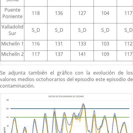
Puente
118
136
127
104
117
Poniente
Valladolid
S_D
S_D
S_D
S_D
S_D
Sur
Michelín 1
116
131
133
103
112
Michelín 2
117
137
141
109
117
Se adjunta también el gráfico con la evolución de los
valores medios octohorarios del episodio este episodio de
contaminación.