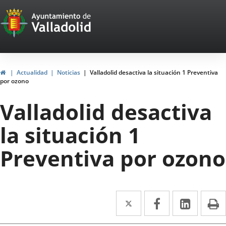
Portal
Saltar al contenido
Web
del
Ayuntamiento
Inicio
Actualidad
Noticias
Valladolid desactiva la situación 1 Preventiva
por ozono
de
Valladolid desactiva
Valladolid
la situación 1
Preventiva por ozono
Twitter
Enlace
Facebook
Enlace
Linke
Enlace
I
a
a
a