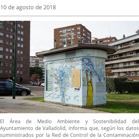
una
una
una
Fecha
10 de agosto de 2018
de
aplicación
aplicación
aplica
la
noticia
externa.
externa.
extern
Descripción
El Área de Medio Ambiente y Sostenibilidad del
Ayuntamiento de Valladolid, informa que, según los datos
suministrados por la Red de Control de la Contaminación