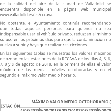
de la calidad del aire de la ciudad de Valladolid se
encuentra disponible en la página web municipal
www.valladolid.es/es/rccava.
No obstante, el Ayuntamiento continúa recomendando
que todas aquellas personas para quienes no sea
indispensable usar el vehículo privado, reduzcan al mínimo
su uso en los próximos días para que la contaminación no
vuelva a subir y haya que realizar restricciones.
En las siguientes tablas se muestras los valores máximos
de ozono en las estaciones de la RCCAVA de los días 4, 5, 6,
7, 8 y 9 de agosto de 2018, en la primera de ellas el valor
máximo de las medias móviles octohorarias y en el
segundo el máximo valor medio horario.
MÁXIMO VALOR MEDIO OCTOHORARIO (
ESTACIÓN
4/08/2018
5/08/2018
6/08/2018
7/08/2018
8/08/2