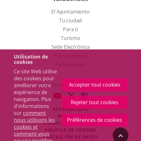
El Ayuntamiento
Tu ciudad
Para ti
Este
Turismo
enlace
Enlace
Sede Electrónica
se
a
Transparencia
Utilisation de
cookies
abrirá
una
Participación
Ce site Web utilise
en
aplicación
des cookies pour
una
externa.
Accepter tout cookies
Otras webs del ayuntamiento
améliorer votre
ventana
expérience de
aderSocial
ENLACE
ENLACE
ENLACE
navigation. Plus
nueva.
Rejeter tout cookies
A
A
A
d'informations
ACCESIBILIDAD
UNA
UNA
UNA
sur
comment
MAPA WEB
APLICACIÓN
APLICACIÓN
APLICACIÓN
nous utilisons les
Préférences de cookies
r
CONDICIONES LEGALES
EXTERNA.
EXTERNA.
EXTERNA.
cookies et
POLÍTICA DE COOKIES
comment vous
"Volver
PROTECCIÓN DE DATOS
pouvez modifier