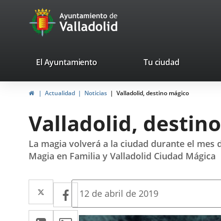
Portal
Saltar al contenido
avaTop
Web
del
Ayuntamiento
valladolid.es
El Ayuntamiento
Tu ciudad
de
Inicio
Actualidad
Noticias
Valladolid, destino mágico
Valladolid
Valladolid, destin
La magia volverá a la ciudad durante el mes
Magia en Familia y Valladolid Ciudad Mágica
Twitter
Enlace
Facebook
Enlace
Fecha
12 de abril de 2019
de
a
a
la
LinkedIn
Enlace
Imágenes
noticia