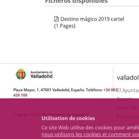
Ficheros disponibles
Destino mágico 2019 cartel
(1 Pages)
valladol
El Ayunt
Plaza Mayor, 1. 47001 Valladolid, España. Teléfono:
+34 983
426 100
Para ti
Sede Elec
Copyright 2025 - Ayuntamiento de Valladolid
Participa
Utilisation de cookies
Ce site Web utilise des cookies pour amél
nous utilisons les cookies et comment v