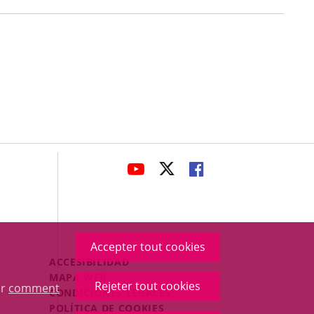
avaHeaderSocial
ENLACE
ENLACE
ENLACE
A
A
A
UNA
UNA
UNA
APLICACIÓN
APLICACIÓN
APLICACIÓN
EXTERNA.
EXTERNA.
EXTERNA.
Accepter tout cookies
Menú
ACCESIBILIDAD
Legal
MAPA WEB
Rejeter tout cookies
ur
comment
Footer
CONDICIONES LEGALES
POLÍTICA DE COOKIES