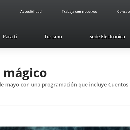
Accesibilidad
Trabaja con nosotros
Contac
Este
En
Para ti
Turismo
Sede Electrónica
enlace
a
se
u
abrirá
ap
en
ex
o mágico
una
ventana
nueva.
 de mayo con una programación que incluye Cuentos