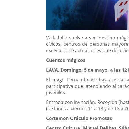
Descripción
Valladolid vuelve a ser 'destino mág
cívicos, centros de personas mayores
escenario de actuaciones que dejarán 
Cuentos mágicos
LAVA. Domingo, 5 de mayo, a las 12 
El mago Fernando Arribas acerca su
participativa que, atendiendo al caráct
juveniles.
Entrada con invitación. Recogida (hast
(de lunes a viernes 11 a 13 y de 18 a 2
Certamen Oráculo Promesas
Centro Cultural Miguel Delibes. Sába