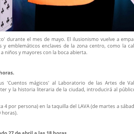
ico' durante el mes de mayo. El ilusionismo vuelve a emp
 y emblemáticos enclaves de la zona centro, como la call
a niños y mayores con la boca abierta.
horas.
s 'Cuentos mágicos' al Laboratorio de las Artes de Val
er y la historia literaria de la ciudad, introducirá al públic
a 4 por persona) en la taquilla del LAVA (de martes a sábado
0 horas).
do 27 de abril a las 18 horas.