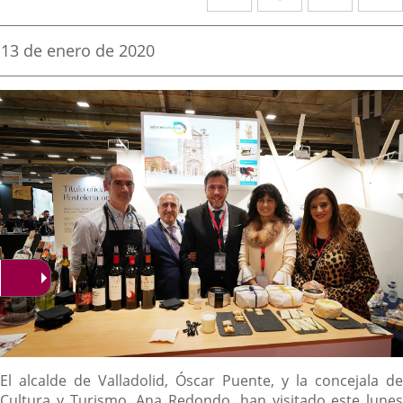
a
a
a
una
una
una
Fecha
13 de enero de 2020
de
aplicación
aplicación
aplica
la
noticia
externa.
externa.
extern
Descripción
El alcalde de Valladolid, Óscar Puente, y la concejala de
Cultura y Turismo, Ana Redondo, han visitado este lunes