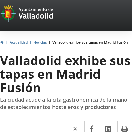
Portal
Saltar al contenido
Web
del
Ayuntamiento
Inicio
Actualidad
Noticias
Valladolid exhibe sus tapas en Madrid Fusión
de
Valladolid exhibe sus
Valladolid
tapas en Madrid
Fusión
La ciudad acude a la cita gastronómica de la mano
de establecimientos hosteleros y productores
Twitter
Enlace
Facebook
Enlace
Linke
Enlace
I