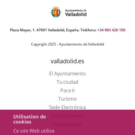
Plaza Mayor, 1. 47001 Valladolid, España. Teléfono:
+34 983 426 100
Copyright 2025 - Ayuntamiento de Valladolid
valladolid.es
El Ayuntamiento
Tu ciudad
Para ti
Este
Turismo
enlace
Enlace
Sede Electrónica
se
a
Transparencia
Utilisation de
cookies
abrirá
una
Participación
Ce site Web utilise
en
aplicación