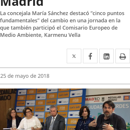
Madrid
La concejala María Sánchez destacó “cinco puntos
fundamentales” del cambio en una jornada en la
que también participó el Comisario Europeo de
Medio Ambiente, Karmenu Vella
Twitter
Enlace
Facebook
Enlace
Linke
Enlace
I
a
a
a
una
una
una
Fecha
25 de mayo de 2018
de
aplicación
aplicación
aplica
la
noticia
externa.
externa.
extern