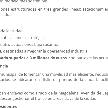
 un modelo más sostenible.
ciones estructuradas en tres grandes líneas: estacionami
esados.
da la ciudad.
 ubicaciones estratégicas.
uatro actuaciones bajo rasante.
s
, destinadas a mejorar la operatividad industrial.
mada superior a 3 millones de euros
, con parte de las act
encia
municipal de fomentar una movilidad más eficiente, reducir 
rios se ubicarán en distintos puntos de la ciudad, facil
acan enclaves como Prado de la Magdalena, Avenida de Sego
escongestionar el tráfico en áreas clave de la ciudad.
esidentes