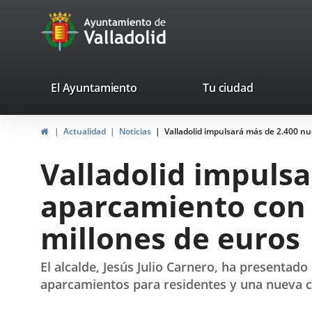
Portal
Saltar al contenido
avaTop
Web
del
Ayuntamiento
valladolid.es
El Ayuntamiento
Tu ciudad
de
Inicio
Actualidad
Noticias
Valladolid impulsará más de 2.400 nu
Valladolid
Valladolid impulsa
aparcamiento con 
millones de euros
El alcalde, Jesús Julio Carnero, ha presenta
aparcamientos para residentes y una nueva c