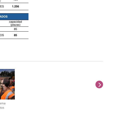
sigu
rama
tos