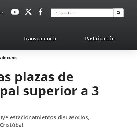
avaHeaderSocial
Enlace
Enlace
Enlace
Recherche
to
Recherch
a
a
a
una
una
una
aplicación
aplicación
aplicación
lace
Transparencia
Participación
externa.
externa.
externa.
na
s de euros
licación
terna.
as plazas de
al superior a 3
luye estacionamientos disuasorios,
Cristóbal.