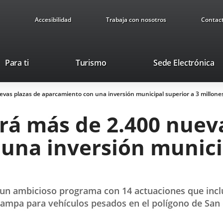
Accesibilidad
Trabaja con nosotros
Contac
Este
En
Para ti
Turismo
Sede Electrónica
enlace
a
se
u
evas plazas de aparcamiento con una inversión municipal superior a 3 millone
abrirá
ap
en
ex
rá más de 2.400 nuev
una
ventana
una inversión municip
nueva.
do un ambicioso programa con 14 actuaciones que inc
ampa para vehículos pesados en el polígono de San 