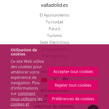
valladolid.es
El Ayuntamiento
Tu ciudad
Para ti
Este
Turismo
enlace
Enlace
Sede Electrónica
se
a
Transparencia
Utilisation de
cookies
abrirá
una
Participación
Ce site Web utilise
en
aplicación
des cookies pour
una
externa.
Accepter tout cookies
Otras webs del ayuntamiento
améliorer votre
ventana
expérience de
aderSocial
ENLACE
ENLACE
ENLACE
navigation. Plus
nueva.
Rejeter tout cookies
A
A
A
d'informations
ACCESIBILIDAD
UNA
UNA
UNA
sur
comment
MAPA WEB
APLICACIÓN
APLICACIÓN
APLICACIÓN
nous utilisons les
Préférences de cookies
r
CONDICIONES LEGALES
EXTERNA.
EXTERNA.
EXTERNA.
cookies et
POLÍTICA DE COOKIES