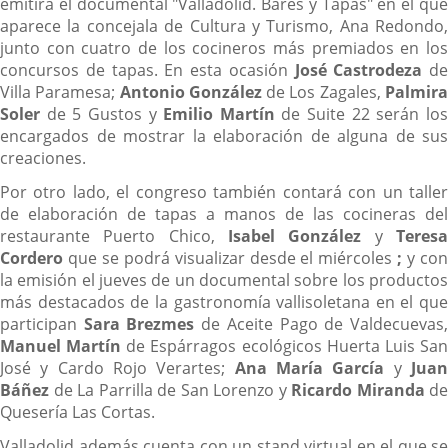
emitirá el documental "Valladolid. Bares y Tapas" en el que
aparece la concejala de Cultura y Turismo, Ana Redondo,
junto con cuatro de los cocineros más premiados en los
concursos de tapas. En esta ocasión
José Castrodeza
de
Villa Paramesa;
Antonio González
de Los Zagales,
Palmir
Soler
de 5 Gustos y
Emilio Martín
de Suite 22 serán lo
encargados de mostrar la elaboración de alguna de sus
creaciones.
Por otro lado, el congreso también contará con un taller
de elaboración de tapas a manos de las cocineras del
restaurante Puerto Chico,
Isabel González
y
Teres
Cordero
que se podrá visualizar desde el miércoles
;
y co
la emisión el jueves de un documental sobre los productos
más destacados de la gastronomía vallisoletana en el que
participan
Sara Brezmes
de Aceite Pago de Valdecuevas
Manuel Martín
de Espárragos ecológicos Huerta Luis Sa
José y Cardo Rojo Verartes;
Ana María García
y
Jua
Báñez
de La Parrilla de San Lorenzo y
Ricardo Miranda
de
Quesería Las Cortas.
Valladolid además cuenta con un stand virtual en el que se