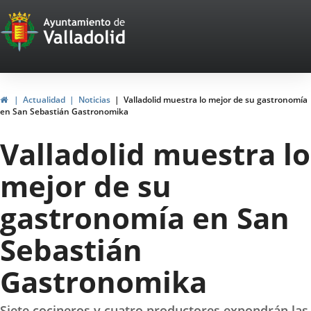
Portal
Saltar al contenido
Web
del
Ayuntamiento
Inicio
Actualidad
Noticias
Valladolid muestra lo mejor de su gastronomía
en San Sebastián Gastronomika
de
Valladolid muestra lo
Valladolid
mejor de su
gastronomía en San
Sebastián
Gastronomika
Siete cocineros y cuatro productores expondrán las