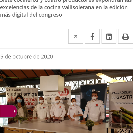
excelencias de la cocina vallisoletana en la edición
más digital del congreso
Twitter
Enlace
Facebook
Enlace
Linke
Enlace
I
a
a
a
una
una
una
Fecha
5 de octubre de 2020
de
aplicación
aplicación
aplica
la
noticia
externa.
externa.
extern