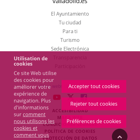
valladolid.es
El Ayuntamiento
Tu ciudad
Para ti
Este
Turismo
enlace
Enlace
Sede Electrónica
se
a
Transparencia
Utilisation de
cookies
abrirá
una
Participación
Ce site Web utilise
en
aplicación
des cookies pour
una
externa.
Accepter tout cookies
Otras webs del ayuntamiento
améliorer votre
ventana
expérience de
aderSocial
ENLACE
ENLACE
ENLACE
navigation. Plus
nueva.
Rejeter tout cookies
A
A
A
d'informations
ACCESIBILIDAD
UNA
UNA
UNA
sur
comment
MAPA WEB
APLICACIÓN
APLICACIÓN
APLICACIÓN
nous utilisons les
Préférences de cookies
r
CONDICIONES LEGALES
EXTERNA.
EXTERNA.
EXTERNA.
cookies et
POLÍTICA DE COOKIES
comment vous
"Volver
PROTECCIÓN DE DATOS