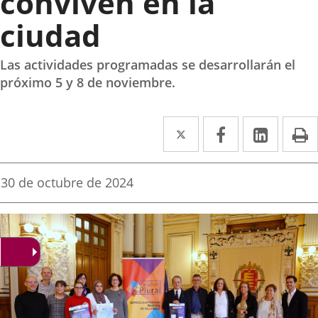
conviven en la
ciudad
Las actividades programadas se desarrollarán el
próximo 5 y 8 de noviembre.
Twitter
Enlace
Facebook
Enlace
Linke
Enlace
I
a
a
a
una
una
una
Fecha
30 de octubre de 2024
de
aplicación
aplicación
aplica
la
noticia
externa.
externa.
extern