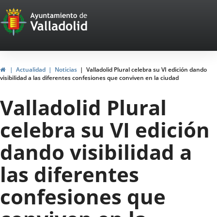
Portal
Saltar al contenido
Web
del
Ayuntamiento
Inicio
Actualidad
Noticias
Valladolid Plural celebra su VI edición dando
visibilidad a las diferentes confesiones que conviven en la ciudad
de
Valladolid Plural
Valladolid
celebra su VI edición
dando visibilidad a
las diferentes
confesiones que