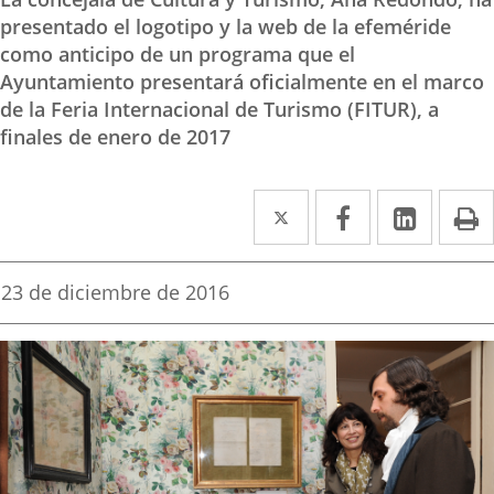
presentado el logotipo y la web de la efeméride
como anticipo de un programa que el
Ayuntamiento presentará oficialmente en el marco
de la Feria Internacional de Turismo (FITUR), a
finales de enero de 2017
Twitter
Enlace
Facebook
Enlace
Linke
Enlace
I
a
a
a
una
una
una
Fecha
23 de diciembre de 2016
de
aplicación
aplicación
aplica
la
noticia
externa.
externa.
extern