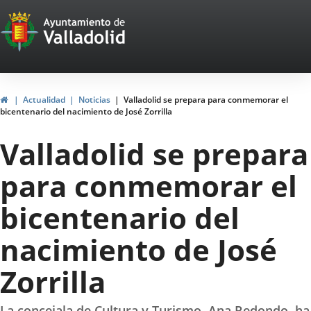
Portal
Saltar al contenido
Web
del
Ayuntamiento
Inicio
Actualidad
Noticias
Valladolid se prepara para conmemorar el
bicentenario del nacimiento de José Zorrilla
de
Valladolid se prepara
Valladolid
para conmemorar el
bicentenario del
nacimiento de José
Zorrilla
La concejala de Cultura y Turismo, Ana Redondo, ha