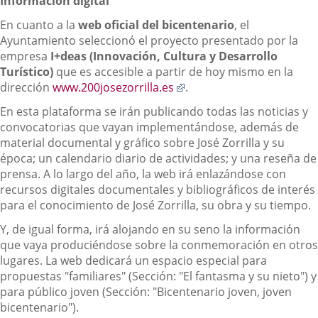
Información digital
En cuanto a la
web oficial del bicentenario
, el
Ayuntamiento seleccionó el proyecto presentado por la
empresa
I+deas (Innovación, Cultura y Desarrollo
Turístico)
que es accesible a partir de hoy mismo en la
Enlace
dirección
www.200josezorrilla.es
.
a
En esta plataforma se irán publicando todas las noticias y
una
convocatorias que vayan implementándose, además de
aplicación
material documental y gráfico sobre José Zorrilla y su
externa.
época; un calendario diario de actividades; y una reseña de
prensa. A lo largo del año, la web irá enlazándose con
recursos digitales documentales y bibliográficos de interés
para el conocimiento de José Zorrilla, su obra y su tiempo.
Y, de igual forma, irá alojando en su seno la información
que vaya produciéndose sobre la conmemoración en otros
lugares. La web dedicará un espacio especial para
propuestas "familiares" (Sección: "El fantasma y su nieto") y
para público joven (Sección: "Bicentenario joven, joven
bicentenario").