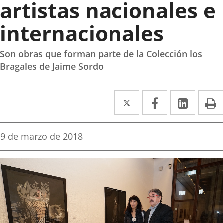
artistas nacionales e
internacionales
Son obras que forman parte de la Colección los
Bragales de Jaime Sordo
Twitter
Enlace
Facebook
Enlace
Linke
Enlace
I
a
a
a
una
una
una
Fecha
9 de marzo de 2018
de
aplicación
aplicación
aplica
la
noticia
externa.
externa.
extern