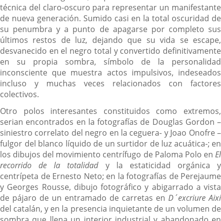
técnica del claro-oscuro para representar un manifestante
de nueva generación. Sumido casi en la total oscuridad de
su penumbra y a punto de apagarse por completo sus
últimos restos de luz, dejando que su vida se escape,
desvanecido en el negro total y convertido definitivamente
en su propia sombra, símbolo de la personalidad
inconsciente que muestra actos impulsivos, indeseados
incluso y muchas veces relacionados con factores
colectivos.
Otro polos interesantes constituidos como extremos,
serian encontrados en la fotografías de Douglas Gordon –
siniestro correlato del negro en la ceguera- y Joao Onofre –
fulgor del blanco líquido de un surtidor de luz acuática-; en
los dibujos del movimiento centrífugo de Paloma Polo en
E
recorrido de la totalidad
y la estaticidad orgánica y
centrípeta de Ernesto Neto; en la fotografías de Perejaume
y Georges Rousse, dibujo fotográfico y abigarrado a vista
de pájaro de un entramado de carretas en
D´excriure Aixi
del catalán, y en la presencia inquietante de un volumen de
sombra que llena un interior industrial y abandonado en