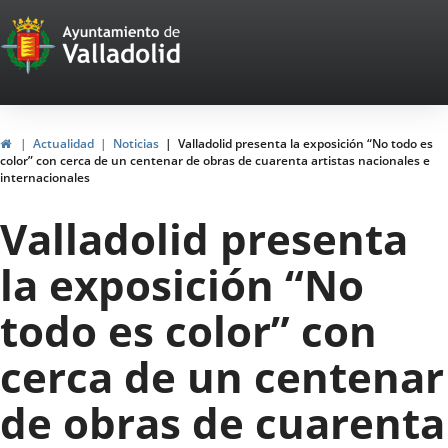
Portal
Saltar al contenido
Web
del
Ayuntamiento
Inicio
Actualidad
Noticias
Valladolid presenta la exposición “No todo es
color” con cerca de un centenar de obras de cuarenta artistas nacionales e
de
internacionales
Valladolid
Valladolid presenta
la exposición “No
todo es color” con
cerca de un centenar
de obras de cuarenta