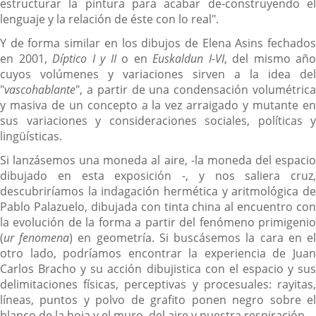
estructurar la pintura para acabar de-construyendo el
lenguaje y la relación de éste con lo real".
Y de forma similar en los dibujos de Elena Asins fechados
en 2001,
Díptico I y II
o en
Euskaldun I-VI
, del mismo año
cuyos volúmenes y variaciones sirven a la idea del
"
vascohablante
", a partir de una condensación volumétrica
y masiva de un concepto a la vez arraigado y mutante en
sus variaciones y consideraciones sociales, políticas y
lingüísticas.
Si lanzásemos una moneda al aire, -la moneda del espacio
dibujado en esta exposición -, y nos saliera cruz,
descubriríamos la indagación hermética y aritmológica de
Pablo Palazuelo, dibujada con tinta china al encuentro con
la evolución de la forma a partir del fenómeno primigenio
(
ur fenomena
) en geometría. Si buscásemos la cara en e
otro lado, podríamos encontrar la experiencia de Juan
Carlos Bracho y su acción dibujistica con el espacio y sus
delimitaciones físicas, perceptivas y procesuales: rayitas,
líneas, puntos y polvo de grafito ponen negro sobre el
blanco de la hoja y el muro, del aire y nuestra respiración.