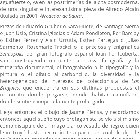
aguafuerte o, ya en las postrimerías de la cita posmoderna,
de una singular e interesantísima pieza de Alfredo Alcain
titulada en 2001,
Alrededor de Saura
.
Piezas de Eduardo Gruber o Sara Huete, de Santiago Sierra
o Juan Uslé, Cristina Iglesias o Adam Pendleton, Per Barclay
o Esther Ferrer y Alain Urrutia, Esther Partegas o Juliao
Sarmento, Rosemarie Trockel o la preciosa y enigmática
Semiopolis
del gran fotógrafo español Joan Fontcuberta,
van construyendo mediante la nueva fotografía y la
fotografía documental, el fotograbado o la tipografía y la
pintura o el dibujo al carboncillo, la diversidad y la
heterogeneidad de intereses del coleccionista de
Los
Bragales
, que encuentra en sus distintas propuestas el
rinconcito donde plegarse, donde habitar camuflado,
donde sentirse inopinadamente prolongado.
Llega entonces el dibujo de Jaume Plensa, y recordamos
entonces aquel sueño cuyo protagonista se vio a sí mismo
como discípulo de un mago blanco vestido de negro, quien
le instruyó hasta cierto límite a partir del cual –le dijo- le